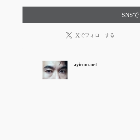
SNS
X
でフォローする
ayirom-net