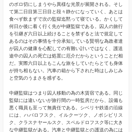
のボロ切にしまうやら異様な光景が展開される。そし
て第二日目第三日目と段々静かになっていく、あとは
食べず飲まずで次の監獄迄黙って寝ている。かくして
何日か後に着く行く先が中継監獄である。囚人の旅行
を引継ぎ六日以上続けることを禁ずると法で規定して
あるのはその事情を十分承知している賢明な為政者達
が囚人の健康を心配しての有難い計いではなく、護送
途中の囚人の死亡は処置に厄介だからということだ相
だ。実際六日以上もこんな旅をしていたらとても身体
が持ち相もない。汽車の箱から下された時はしみじみ
と空気のうまさを感ずる。
中継監獄はつまり囚人移動の為の木賃宿である。同じ
監獄には違いないが旅行間の一時監房だから、設備も
悪く職員も至って無責任である。シベリヤ鉄道の沿線
には、ハバロフスク、イルクーツク、ノボシビリス
ク、クラスナヤールスク、スペルドロフスク等に大き
な中継監獄がある。汽車と中継監獄との護送の為には