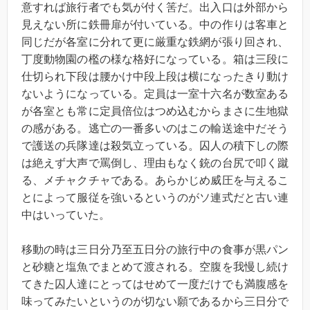
意すれば旅行者でも気が付く筈だ。出入口は外部から
見えない所に鉄冊扉が付いている。中の作りは客車と
同じだが各室に分れて更に厳重な鉄網が張り回され、
丁度動物園の檻の様な格好になっている。箱は三段に
仕切られ下段は腰かけ中段上段は横になったきり動け
ないようになっている。定員は一室十六名が数室ある
が各室とも常に定員倍位はつめ込むからまさに生地獄
の感がある。逃亡の一番多いのはこの輸送途中だそう
で護送の兵隊達は殺気立っている。囚人の積下しの際
は絶えず大声で罵倒し、理由もなく銃の台尻で叩く蹴
る、メチャクチャである。あらかじめ威圧を与えるこ
とによって服従を強いるというのがソ連式だと古い連
中はいっていた。
移動の時は三日分乃至五日分の旅行中の食事が黒パン
と砂糖と塩魚でまとめて渡される。空腹を我慢し続け
てきた囚人達にとってはせめて一度だけでも満腹感を
味ってみたいというのが切ない願であるから三日分で