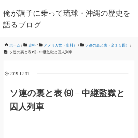
俺が調子に乗って琉球・沖縄の歴史を
語るブログ
ホーム
/
史料
/
アメリカ世（史料）
/
ソ連の裏と表（全１５回）
/
ソ連の裏と表 ⑼ - 中継監獄と囚人列車
2019.12.31
ソ連の裏と表 ⑼ – 中継監獄と
囚人列車