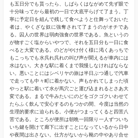
も五日分でも貰ったら、しばらくはながめて先ず眼で
十分味ってから最初の一日で大底平らげて了まう。丁
寧に予定日を組んで残して食べようと仕舞っておいた
者は、やくざな奴に強奪されて了まうのがオチであ
る。囚人の世界は弱肉強食の世界である。魚というの
が物すごく塩からいやつで、それを五日分も一日に食
べると大変である。のどがやけ付く様に渇くあっちで
もこっちでも水呉れ呉れの叫び声が聞えるが車内には
水はない。大きな駅に着くまで我慢しなければならな
い。悪いことにはシベリヤの旅は半日ぶつ通しで汽車
で走っても中々町に着かない。声もかれてしまった頃
やっと駅に着いて水が馬穴ごと運び込まれるとさあ大
変である。まるで牛みたいにのどをゴクゴクいわせて
たらふく飲んで安心するのもつかの間、今度は当然の
生理的要求に迫られる。小便がつまってくると四苦八
苦である。ところが便所は朝晩一回限り一人ずついち
いち鍵を開けて廊下に出すことになっているから日中
や夜間は出さない。仕方がないから靴の中やあり合せ