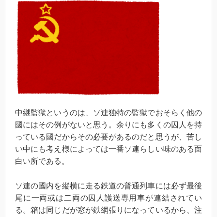
中継監獄というのは、ソ連独特の監獄でおそらく他の
國にはその例がないと思う。余りにも多くの囚人を持
っている國だからその必要があるのだと思うが、苦し
い中にも考え様によっては一番ソ連らしい味のある面
白い所である。
ソ連の國内を縦横に走る鉄道の普通列車には必ず最後
尾に一両或は二両の囚人護送専用車が連結されてい
る。箱は同じだが窓が鉄網張りになっているから、注