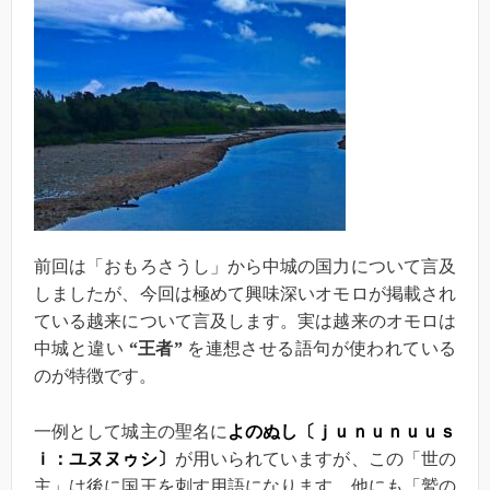
前回は「おもろさうし」から中城の国力について言及
しましたが、今回は極めて興味深いオモロが掲載され
ている越来について言及します。実は越来のオモロは
中城と違い
“王者”
を連想させる語句が使われている
のが特徴です。
一例として城主の聖名に
よのぬし〔ｊｕｎｕｎｕｕｓ
ｉ：ユヌヌゥシ〕
が用いられていますが、この「世の
主」は後に国王を刺す用語になります。他にも「鷲の