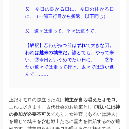
又 今日の良かる日に、
今日の佳かる日
に、
（一節三行目から折返、以下同じ）
又 道々は走って、平々は這うて、
【解釈】①わが持つ並はずれて大きな刀。
われは越来の城主だ。
誰とても、やって来
い。②今日というめでたい日に、……③平
たい道々では走って行き、坂々では這い進
んで、……
上記オモロの際立った点は
城主が自ら唱えたオモロ
、
これに尽きます。古代社会のお約束として
戦いには神
の参加が必要不可欠
であり、女神官（あるいは詩人）
を通じて城主を含む戦士たちに霊力を供給するのが通
例です。城主自らがオモロを唱えるのは極めて珍しい