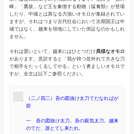
峰」「鷹坂」など王を象徴する動物（猛禽類）が登場
したり、中城とは異なる力強いオモロが集録されてい
ますが、それはつまり古代社会において次期国王は中
城ではなく、越来を領地にしていた傍証なのかもしれ
ません。
それは置いといて、越来にはひとつだけ
異様なオモロ
があります。意訳すると「我が持つ並外れて大きな刀
で相手をたっくるしてやる」という勇ましいオモロで
すが、全文は以下ご参照ください。
（二ノ四二）吾の図抜け太刀てだなればが
節
一 吾の図抜け太刀、吾の親気太刀。越来
のてだ、誰とてし来たれ。