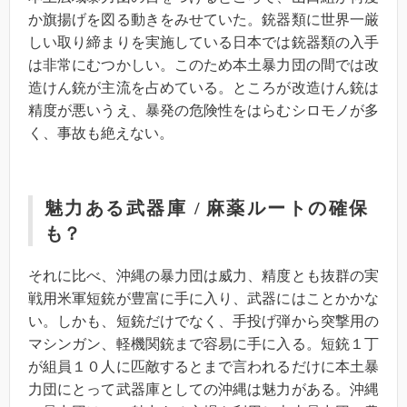
か旗揚げを図る動きをみせていた。銃器類に世界一厳
しい取り締まりを実施している日本では銃器類の入手
は非常にむつかしい。このため本土暴力団の間では改
造けん銃が主流を占めている。ところが改造けん銃は
精度が悪いうえ、暴発の危険性をはらむシロモノが多
く、事故も絶えない。
魅力ある武器庫 / 麻薬ルートの確保
も？
それに比べ、沖縄の暴力団は威力、精度とも抜群の実
戦用米軍短銃が豊富に手に入り、武器にはことかかな
い。しかも、短銃だけでなく、手投げ弾から突撃用の
マシンガン、軽機関銃まで容易に手に入る。短銃１丁
が組員１０人に匹敵するとまで言われるだけに本土暴
力団にとって武器庫としての沖縄は魅力がある。沖縄