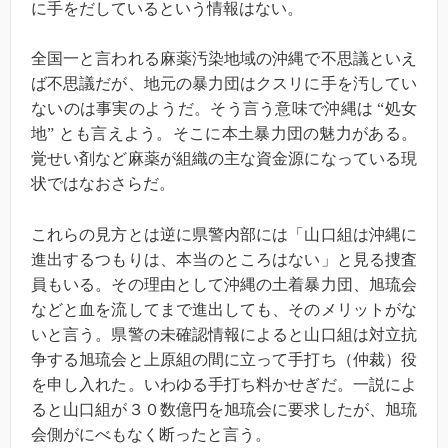
に手をだしているという情報はない。
全国一と言われる麻薬汚染地域の沖縄で不思議といえ
ば不思議だが、地元の暴力団はクスリに手を汚してい
ないのは事実のようだ。そう言う意味で沖縄は
“
処女
地
”
とも言えよう。そこに本土暴力団の魅力がある。
覚せい剤など麻薬が組織の主な資金源になっている現
状ではなおさらだ。
これらの見方とは逆に県警内部には「山口組は沖縄に
進出するつもりは、本当のところはない」と見る捜査
員もいる。その理由として沖縄の土着暴力団、旭琉会
などと血を流してまで進出しても、そのメリットがな
いと言う。県警の未確認情報によると山口組は対立抗
争する旭琉会と上原組の間に立って手打ち（仲裁）役
を申し入れた。いわゆる手打ち料かせぎだ。一説によ
ると山口組が３０数億円を旭琉会に要求したが、旭琉
会側がにべもなく断ったと言う。