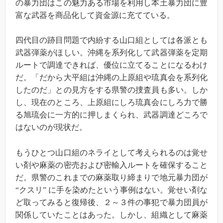
の暴力団はこの魅力ある市場を利用し本土暴力団に豊
富な武器を商品化して資金源に充てている。
四代目の跡目問題で内紛する山口組としては各派とも
武器弾薬がほしい。沖縄を系列化して武器弾薬を定期
ルートで調達できれば、優位に立てることになるわけ
だ。「だから大平組は沖縄の上原組や琉真会を系列化
したのだ」との見方をする県警の捜査員も多い。しか
し、現在のところ、上原組にしろ琉真会にしろ力で勝
る旭琉会に一方的に押しまくられ、武器調達どころで
はないのが現状だ。
もうひとつ山口組のネライとして考えられるのは覚せ
い剤や麻薬の密売および密輸入ルートを確保すること
だ。県警のこれまでの麻薬取り締まりで地元暴力団が
“
クスリ
”
に手を染めたという事例はない。覚せい剤な
ど取ってみると復帰後、２～３件の事犯で暴力団員が
関係していたことはあった。しかし、組織として麻薬