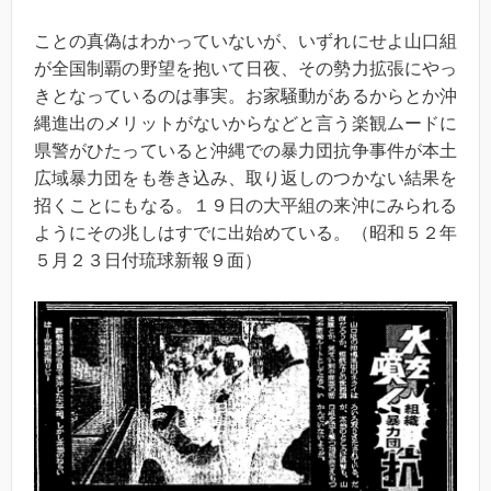
ことの真偽はわかっていないが、いずれにせよ山口組
が全国制覇の野望を抱いて日夜、その勢力拡張にやっ
きとなっているのは事実。お家騒動があるからとか沖
縄進出のメリットがないからなどと言う楽観ムードに
県警がひたっていると沖縄での暴力団抗争事件が本土
広域暴力団をも巻き込み、取り返しのつかない結果を
招くことにもなる。１９日の大平組の来沖にみられる
ようにその兆しはすでに出始めている。（昭和５２年
５月２３日付琉球新報９面）