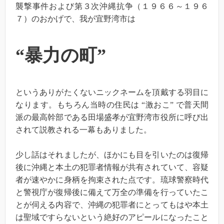
襲撃事件および第３次沖縄抗争（１９６６～１９６
７）のおかげで、我が宜野湾市は
“暴力の町”
というありがたくないニックネームを頂戴する羽目に
なります。もちろん当時の住民は “激おこ” で普天間
派の最高幹部である田場盛孝が宜野湾市役所に呼び出
されて説教される一幕もありました。
少し話はそれましたが、ほかにも目を引いたのは復帰
後に沖縄と本土の犯罪者情報が共有されていて、容疑
者が速やかに身柄を拘束された点です。琉球警察時代
と警視庁が復帰後に備えて万全の準備を行っていたこ
とが伺える内容で、沖縄の犯罪者にとってもはや本土
は聖域ですらないという絶好のアピールになったこと