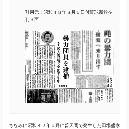
引用元：昭和４８年８月６日付琉球新報夕
刊３面
ちなみに昭和４２年５月に普天間で発生した田場盛孝