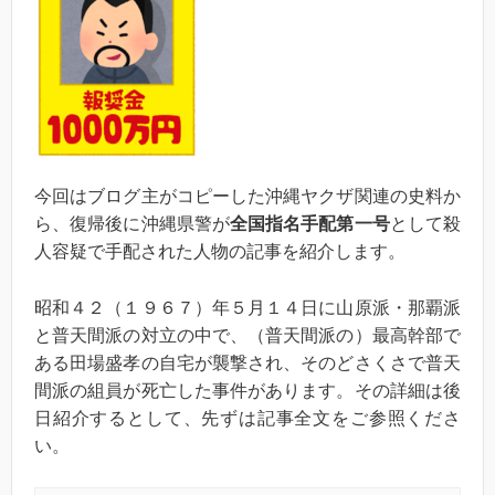
今回はブログ主がコピーした沖縄ヤクザ関連の史料か
ら、復帰後に沖縄県警が
全国指名手配第一号
として殺
人容疑で手配された人物の記事を紹介します。
昭和４２（１９６７）年５月１４日に山原派・那覇派
と普天間派の対立の中で、（普天間派の）最高幹部で
ある田場盛孝の自宅が襲撃され、そのどさくさで普天
間派の組員が死亡した事件があります。その詳細は後
日紹介するとして、先ずは記事全文をご参照くださ
い。