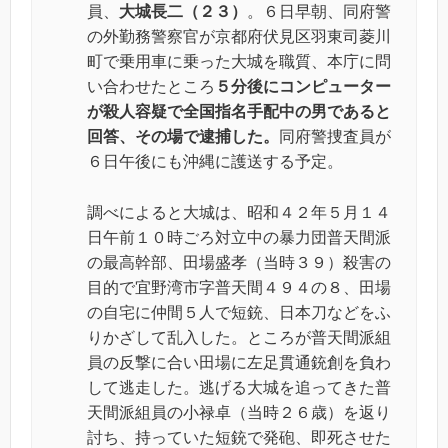
員、
大城長二（２３）
。６日早朝、同府警
の外勤務警察官が京都府伏見区羽東司菱川
町で乗用車に乗った大城を職質、本庁に問
い合わせたところ
５分後にコンピューター
が殺人容疑で全国指名手配中の男であると
回答、その場で逮捕した。
同府警捜査員が
６日午後にも沖縄に護送する予定。
調べによると大城は、昭和４２年５月１４
日午前１０時ごろ対立中の暴力団普天間派
の最高幹部、田場盛孝（当時３９）殺害の
目的で宜野湾市字普天間４９４の８、田場
の自宅に仲間５人で短銃、日本刀などをふ
りかざして乱入した。ところが普天間派組
員の反撃に合い田場に左足貫通銃創を負わ
して逃走した。逃げる大城を追ってきた普
天間派組員の小禄卓（当時２６歳）を返り
討ち、持っていた短銃で発砲、即死させた