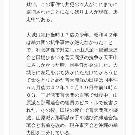
疑い。この事件で共犯の４人がこれまでに
逮捕されたことになり残り１人が現在、逃
走中である。
大城は犯行当時１７歳の少年。昭和４２年
は暴力団の抗争事件が絶えなかったこと
で、利害関係で対立した山原派・那覇派連
合と田場ひきいる普天間派の抗争が天王山
にさしかかった時、同事件が発生した。大
城らに左足をぶち抜かれただけでかろうじ
て命をとりとめた普天間派の田場は同事件
５カ月後の４２年１０月１９日午前９時４
０分、宜野湾市普天間の自宅で就寝中、山
原派と那覇連合の組員のピストルで殺害さ
れた。その後、田場の死亡で普天間派が壊
滅、山原派と那覇派が手を結び沖縄連合旭
琉会と名前を改め、現在東声会と沖縄の暴
力団を二分している。