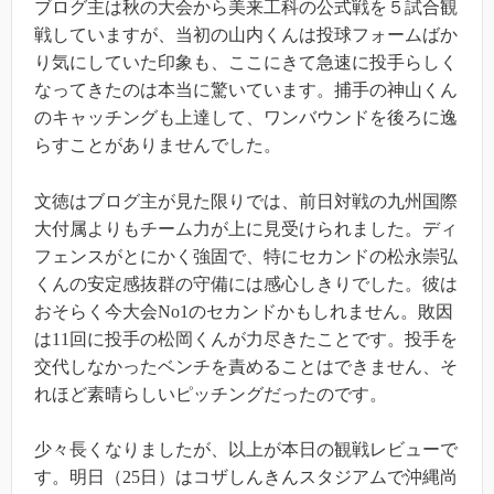
ブログ主は秋の大会から美来工科の公式戦を５試合観
戦していますが、当初の山内くんは投球フォームばか
り気にしていた印象も、ここにきて急速に投手らしく
なってきたのは本当に驚いています。捕手の神山くん
のキャッチングも上達して、ワンバウンドを後ろに逸
らすことがありませんでした。
文徳はブログ主が見た限りでは、前日対戦の九州国際
大付属よりもチーム力が上に見受けられました。ディ
フェンスがとにかく強固で、特にセカンドの松永崇弘
くんの安定感抜群の守備には感心しきりでした。彼は
おそらく今大会No1のセカンドかもしれません。敗因
は11回に投手の松岡くんが力尽きたことです。投手を
交代しなかったベンチを責めることはできません、そ
れほど素晴らしいピッチングだったのです。
少々長くなりましたが、以上が本日の観戦レビューで
す。明日（25日）はコザしんきんスタジアムで沖縄尚