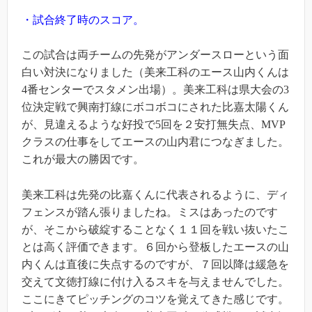
・試合終了時のスコア。
この試合は両チームの先発がアンダースローという面
白い対決になりました（美来工科のエース山内くんは
4番センターでスタメン出場）。美来工科は県大会の3
位決定戦で興南打線にボコボコにされた比嘉太陽くん
が、見違えるような好投で5回を２安打無失点、MVP
クラスの仕事をしてエースの山内君につなぎました。
これが最大の勝因です。
美来工科は先発の比嘉くんに代表されるように、ディ
フェンスが踏ん張りましたね。ミスはあったのです
が、そこから破綻することなく１１回を戦い抜いたこ
とは高く評価できます。６回から登板したエースの山
内くんは直後に失点するのですが、７回以降は緩急を
交えて文徳打線に付け入るスキを与えませんでした。
ここにきてピッチングのコツを覚えてきた感じです。