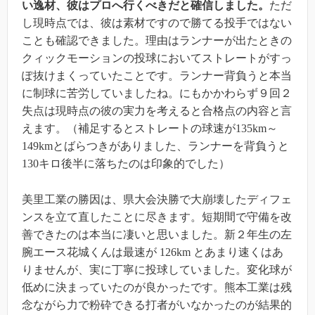
い逸材、彼はプロへ行くべきだと確信しました。
ただ
し現時点では、彼は素材ですので勝てる投手ではない
ことも確認できました。理由はランナーが出たときの
クィックモーションの投球においてストレートがすっ
ぽ抜けまくっていたことです。ランナー背負うと本当
に制球に苦労していましたね。にもかかわらず９回２
失点は現時点の彼の実力を考えると合格点の内容と言
えます。（補足するとストレートの球速が135km～
149kmとばらつきがありました、ランナーを背負うと
130キロ後半に落ちたのは印象的でした）
美里工業の勝因は、県大会決勝で大崩壊したディフェ
ンスを立て直したことに尽きます。短期間で守備を改
善できたのは本当に凄いと思いました。新２年生の左
腕エース花城くんは最速が 126km とあまり速くはあ
りませんが、実に丁寧に投球していました。変化球が
低めに決まっていたのが良かったです。熊本工業は残
念ながら力で粉砕できる打者がいなかったのが結果的