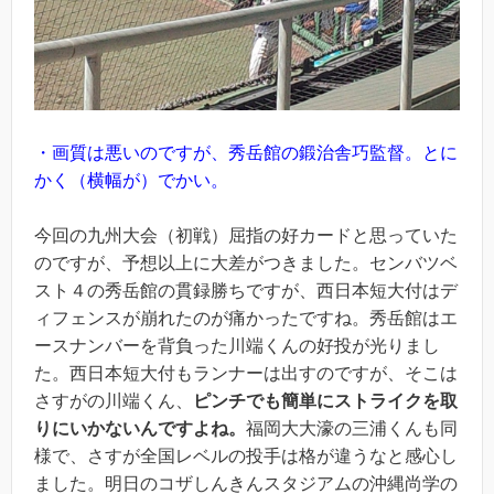
・画質は悪いのですが、秀岳館の鍛治舎巧監督。とに
かく（横幅が）でかい。
今回の九州大会（初戦）屈指の好カードと思っていた
のですが、予想以上に大差がつきました。センバツベ
スト４の秀岳館の貫録勝ちですが、西日本短大付はデ
ィフェンスが崩れたのが痛かったですね。秀岳館はエ
ースナンバーを背負った川端くんの好投が光りまし
た。西日本短大付もランナーは出すのですが、そこは
さすがの川端くん、
ピンチでも簡単にストライクを取
りにいかないんですよね。
福岡大大濠の三浦くんも同
様で、さすが全国レベルの投手は格が違うなと感心し
ました。明日のコザしんきんスタジアムの沖縄尚学の