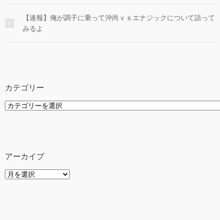
【速報】俺が調子に乗って沖尚ｖｓエナジックについて語って
みるよ
カテゴリー
カ
テ
ゴ
リ
ー
アーカイブ
ア
ー
カ
イ
ブ