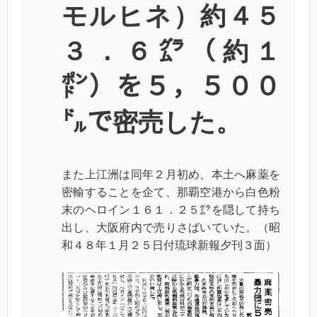
モルヒネ）約４５
３．６㌘（約１
㍀）を５，５００
㌦で密売した。
また上江洲は同年２月初め、本土へ麻薬を
密輸することを企て、那覇空港から白色粉
末のヘロイン１６１．２５㌘を隠して持ち
出し、大阪府内で売りさばいていた。（昭
和４８年１月２５日付琉球新報夕刊３面）