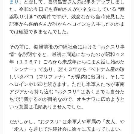
まり
」と題して、喜納昌吉さんの記事をアップしまし
た。令和の今日でも喜納さんが小ネタにしている “麻
薬取り引き” の案件ですが、残念ながら当時発見した
記事から喜納さんが誰からヘロインを入手したのかま
では確認できませんでした。
その前に、復帰前後の沖縄社会における “おクスリ事
情” を説明すると、最初に問題になったのが昭和４２
年（１９６７）ごろから未成年たちにまん延し始めた
「シンナー」であり、翌４３年から “ベトナム産の珍
しいタバコ（マリファナ）” が県内に出回り、そして
ヘロインやLSDと続きます。ただし米軍人たちが東南
アジアから持ち込む “おクスリ” はあくまでも自分た
ちで消費するのが目的なので、オキナワに広めようと
いう意図は毛頭ありませんでした。
だがしかし、”おクスリ” は米軍人や軍属の「友人」や
「愛人」を通じて沖縄社会に徐々に広まってしまい、