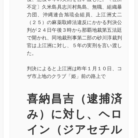
不定〕久米島具志川村鳥島、無職、組織暴
力団、沖縄連合旭琉会組員、上江洲丈二
（２５）の麻薬取締法違反にかかる判決公
判が２４日午後３時から那覇地裁第五法廷
で開かれ、同地裁刑事第二部の砂川淳裁判
官は上江洲に対し、５年の実刑を言い渡し
た。
判決によると上江洲は昨年１月１０日、コ
ザ市上地のクラブ「姫」前の路上で
喜納昌吉（逮捕済
み）に対し、ヘロ
イン（ジアセチル