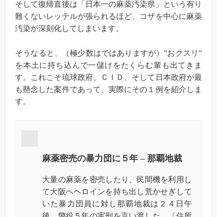
そして復帰直後は「日本一の麻薬汚染県」という有り
難くないレッテルが張られるほど、コザを中心に麻薬
汚染が深刻化してしまいます。
そうなると、（極少数はではありますが）”おクスリ”
を本土に持ち込んで一儲けをたくらむ輩も出てきま
す。これこそ琉球政府、ＣＩＤ、そして日本政府が最
も懸念した案件であって、実際にその１例を紹介しま
す。
麻薬密売の暴力団に５年 – 那覇地裁
大量の
麻薬を密売したり、民間機を利用し
て大阪へヘロインを持ち出し荒かせぎして
いた暴力団員に対し那覇地裁は２４日午
後、懲役５年の実刑を言い渡した。〔住所