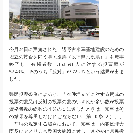
今月24日に実施された「辺野古米軍基地建設のための
埋立の賛否を問う県民投票（以下県民投票）」も無事
終了し、有権者数 1,153,591 人に対する投票率が
52.48%、そのうち「反対」が 72.2% という結果が出ま
した。
県民投票条例によると、「本件埋立てに対する賛成の
投票の数又は反対の投票の数のいずれか多い数が投票
資格者数の総数の４分の１に達したときは、知事はそ
の結果を尊重しなければならない（第 10 条 ２）」、
「前項の規定する場合において、知事は、内閣総理大
臣及びアメリカ合衆国大統領に対し、速やかに県民投