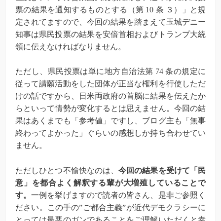
票の結果を通知するものとする（第 10 条 ３）」と規
定されてますので、今回の結果を踏まえて玉城デニー
知事は県民投票の結果を安倍首相およびトランプ大統
領に伝えなければなりません。
ただし、県民投票は単に地方自治法第 74 条の規定に
従って請願活動をした団体が正当な権利を行使しただ
けの話ですから、日米両政府の首脳に結果を伝えたか
らといって情勢が変化するとは思えません。今回の結
果はあくまでも「参考値」ですし、ブログ主も「無事
終わってよかった」ぐらいの感想しか持ち合わせてい
ません。
ただしひとつ不愉快なのは、
今回の結果を受けて「民
意」を都合よく解釈する輩が大増殖していることで
す。
一例を挙げますので読者の皆さん、是非ご参照く
ださい。この手の”ご都合主義”が近代デモクラシーに
とっては最悪のガンであることをご理解いただくと幸