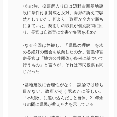
‣あの時、投票所入り口は辺野古新基地建
設に条件付き賛成と反対、両派の訴えで騒
然としていた。何より、政府が全力で勝ち
にきていた。防衛庁の職員が個別訪問に回
り、長官は自衛官に文書で集票を求めた
‣なぜ今回は静観し、「県民の理解」を求
める絶好の機会を放棄したのか。菅義偉官
房長官は「地方公共団体が条例に基づいて
行うもの」と言うが、それは市民投票も同
じだった
‣基地建設に合理性がなく、議論では勝ち
目がない。政府がそう認めたに等しい。
「不戦敗」に追い込んだこと自体、21 年余
りの間に県民が蓄えた力を示している