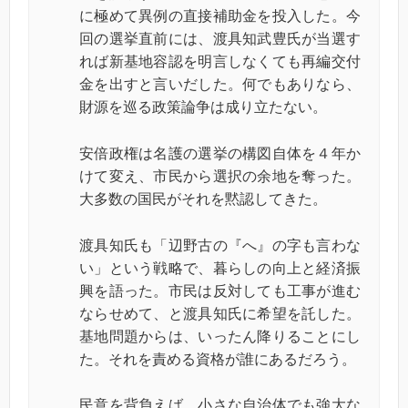
に極めて異例の直接補助金を投入した。今
回の選挙直前には、渡具知武豊氏が当選す
れば新基地容認を明言しなくても再編交付
金を出すと言いだした。何でもありなら、
財源を巡る政策論争は成り立たない。
安倍政権は名護の選挙の構図自体を４年か
けて変え、市民から選択の余地を奪った。
大多数の国民がそれを黙認してきた。
渡具知氏も「辺野古の『へ』の字も言わな
い」という戦略で、暮らしの向上と経済振
興を語った。市民は反対しても工事が進む
ならせめて、と渡具知氏に希望を託した。
基地問題からは、いったん降りることにし
た。それを責める資格が誰にあるだろう。
民意を背負えば、小さな自治体でも強大な