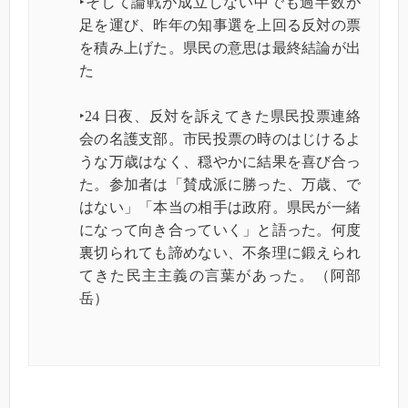
‣そして論戦が成立しない中でも過半数が
足を運び、昨年の知事選を上回る反対の票
を積み上げた。県民の意思は最終結論が出
た
‣24 日夜、反対を訴えてきた県民投票連絡
会の名護支部。市民投票の時のはじけるよ
うな万歳はなく、穏やかに結果を喜び合っ
た。参加者は「賛成派に勝った、万歳、で
はない」「本当の相手は政府。県民が一緒
になって向き合っていく」と語った。何度
裏切られても諦めない、不条理に鍛えられ
てきた民主主義の言葉があった。（阿部
岳）