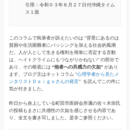
引用：令和０３年８月２７日付沖縄タイム
ス１面
このコラムで執筆者が訴えたいのは “背景にあるのは
貧困や生活困難者にバッシングを加える社会的風潮
だ。人が人として生きる権利を簡単に否定する言動
は、ヘイトクライムにもつながりかねない” の部分で
あり、その根底には
“他者への共感力の欠如”
があり
ます。ブログ主はネットコラム “
心理学者から見たメ
ンタリストＤａｉｇｏさんの発言
” を読んでこの件に
気が付きました。
昨日から炎上している町田市医師会所属の佐々木崇氏
の投稿もまさに共感性の欠如を感じさせる内容であ
り、全文を書き写しました。是非ご参照ください。