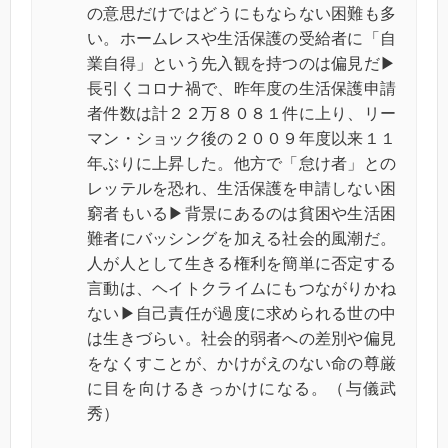
の意思だけではどうにもならない困難も多
い。ホームレスや生活保護の受給者に「自
業自得」という先入観を持つのは偏見だ▶
長引くコロナ禍で、昨年度の生活保護申請
者件数は計２２万８０８１件に上り、リー
マン・ショック後の２００９年度以来１１
年ぶりに上昇した。他方で「怠け者」との
レッテルを恐れ、生活保護を申請しない困
窮者もいる▶背景にあるのは貧困や生活困
難者にバッシングを加える社会的風潮だ。
人が人として生きる権利を簡単に否定する
言動は、ヘイトクライムにもつながりかね
ない▶自己責任が過度に求められる世の中
は生きづらい。社会的弱者への差別や偏見
をなくすことが、かけがえのない命の尊厳
に目を向けるきっかけになる。（与儀武
秀）