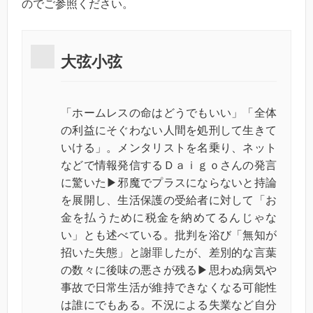
のでご参照ください。
大弦小弦
「ホームレスの命はどうでもいい」「全体
の利益にそぐわない人間を処刑して生きて
いける」。メンタリストを名乗り、ネット
などで情報発信するＤａｉｇｏさんの発言
に驚いた▶邪魔でプラスにならないと持論
を展開し、生活保護の受給者に対して「お
金を払うために税金を納めてるんじゃな
い」とも述べている。批判を浴び「無知が
招いた失態」と謝罪したが、差別的な言葉
の数々に後味の悪さが残る▶思わぬ病気や
事故で日常生活が維持できなくなる可能性
は誰にでもある。不況による失業など自分