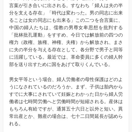
言葉が引き合いに出される。すなわち「婦人は夫の半
分を支える存在」「時代は変わった。男の同志に出来
ることは女の同志にも出来る」この二つを合言葉に、
中国の婦人たちは、儒教の男尊女卑思想を批判する
「批林批孔運動」をすすめ、今日では解放前の四つの
権力（政権、族権、神権、夫権）から解放され、まさ
に夫の半分を与える存在として、各分野で男子と同等
に活躍している。最近では、革命委員に多くの婦人幹
部を送り出すために国をあげて取りくんでいる。
男女平等という場合、婦人労働者の母性保護はどのよ
うになされているのだろうか。まず、子供は胎内から
すでに大事にされていて妊娠とわかった日から婦人労
働者は七時間労働へと労働時間が短縮される。産休は
もちろん有給ですが、通算五十六日と以外と短い。異
常出産とか、難産の場合は、七十二日間延長が認めら
れる。