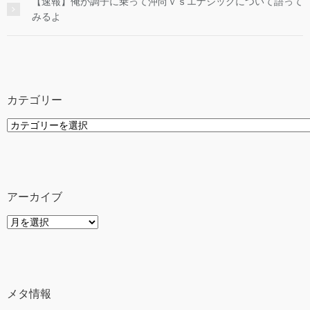
【速報】俺が調子に乗って沖尚ｖｓエナジックについて語って
みるよ
カテゴリー
カ
テ
ゴ
リ
ー
アーカイブ
ア
ー
カ
イ
ブ
メタ情報