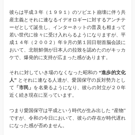
彼らは平成３年（１９９１）のソビエト崩壊に伴う共
産主義とそれに連なるイデオロギーに対するアンチテ
ーゼとして誕生し、インターネットの普及も相まって
若い世代に徐々に受け入れらるようになりますが、平
成１４年（２００２）年９月の第１回日朝首脳会談に
おいて、北朝鮮側が日本人の拉致を認めたのがキッカ
ケで、爆発的に支持が広まった感があります。
それに対していき場のなくなった昭和の
“進歩的文化
人”
とそれに連なる人達が、愛国保守の反対勢力とし
て
「市民」
を名乗るようになり、彼らの対立が２０年
近く続き現在に至っています。
つまり愛国保守は平成という時代が生み出した “産物”
ですが、令和の今日において、彼らの存在が時代遅れ
になった感が否めません。