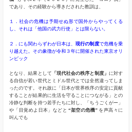
であり、その経験から導きだされた教訓は、
１．社会の危機は予期せぬ形で国外からやってくる
し、それは「他国の武力行使」とは限らない。
２．にも関わらずわが日本は、
現行の制度
で危機を乗
り越えた。その象徴が令和３年に開催された東京オリ
ンピック
となり、結果として
「現代社会の秩序と制度」
に対す
る自信が若い世代とミドル世代とでは全然違ってしま
ったのです。それ故に「日本が世界秩序の安定に貢献
することが結果的に生活を守ることにつながる」との
冷静な判断を持つ若手たちに対し、「ちうごくがー」
や「目覚めよ日本」などと
“架空の危機”
を声高々に
叫んでも