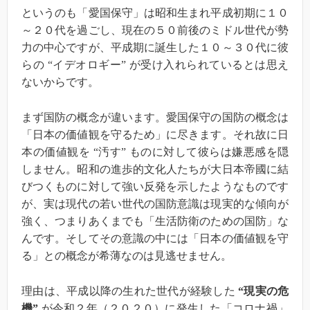
というのも「愛国保守」は昭和生まれ平成初期に１０
～２０代を過ごし、現在の５０前後のミドル世代が勢
力の中心ですが、平成期に誕生した１０～３０代に彼
らの “イデオロギー” が受け入れられているとは思え
ないからです。
まず国防の概念が違います。愛国保守の国防の概念は
「日本の価値観を守るため」に尽きます。それ故に日
本の価値観を “汚す” ものに対して彼らは嫌悪感を隠
しません。昭和の進歩的文化人たちが大日本帝國に結
びつくものに対して強い反発を示したようなものです
が、実は現代の若い世代の国防意識は現実的な傾向が
強く、つまりあくまでも「生活防衛のための国防」な
んです。そしてその意識の中には「日本の価値観を守
る」との概念が希薄なのは見逃せません。
理由は、平成以降の生れた世代が経験した
“現実の危
機”
が令和２年（２０２０）に発生した「コロナ禍」