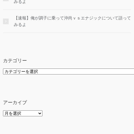
みるよ
【速報】俺が調子に乗って沖尚ｖｓエナジックについて語って
みるよ
カテゴリー
カ
テ
ゴ
リ
ー
アーカイブ
ア
ー
カ
イ