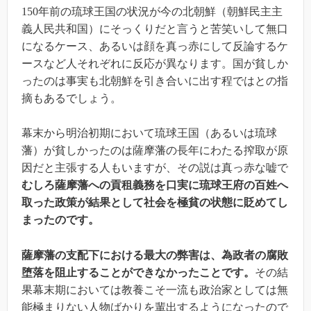
150年前の琉球王国の状況が今の北朝鮮（朝鮮民主主
義人民共和国）にそっくりだと言うと苦笑いして無口
になるケース、あるいは顔を真っ赤にして反論するケ
ースなど人それぞれに反応が異なります。国が貧しか
ったのは事実も北朝鮮を引き合いに出す程ではとの指
摘もあるでしょう。
幕末から明治初期において琉球王国（あるいは琉球
藩）が貧しかったのは薩摩藩の長年にわたる搾取が原
因だと主張する人もいますが、その説は真っ赤な嘘で
むしろ薩摩藩への貢租義務を口実に琉球王府の百姓へ
取った政策が結果として社会を極貧の状態に貶めてし
まったのです。
薩摩藩の支配下における最大の弊害は、為政者の腐敗
堕落を阻止することができなかったことです。
その結
果幕末期においては教養こそ一流も政治家としては無
能極まりない人物ばかりを輩出するようになったので