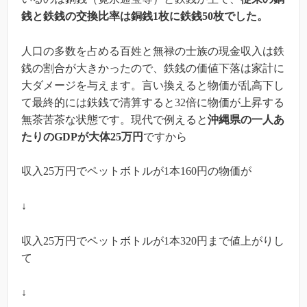
銭と鉄銭の交換比率は銅銭1枚に鉄銭50枚でした。
人口の多数を占める百姓と無禄の士族の現金収入は鉄
銭の割合が大きかったので、鉄銭の価値下落は家計に
大ダメージを与えます。言い換えると物価が乱高下し
て最終的には鉄銭で清算すると32倍に物価が上昇する
無茶苦茶な状態です。
現代で例えると
沖縄県の一人あ
たりのGDPが大体25万円
ですから
収入25万円でペットボトルが1本160円の物価が
↓
収入25万円でペットボトルが1本320円まで値上がりし
て
↓