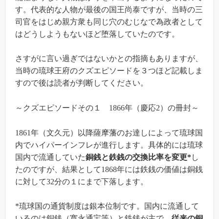
す。代表的な人物が最後の国王尚泰ですが、当時の三
司官をはじめ親方衆も同じ穴のむじなで為政者として
はどうしようもないほど堕落していたのです。
さすがに言い過ぎではないかとの指摘もありますが、
当時の琉球王府のクズエピソードを３つほど記載しま
すので後は読者が判断してください。
～クズエピソードその１ 1866年（慶応2）の冊封～
1861年（文久元）以降薩摩藩のお達しによって琉球国
内でハイパーインフレが進行します。具体的には琉球
国内で流通していた
銅銭と鉄銭の交換比率を変更*
し
たのですが、結果として1868年には鉄銭の価値は銅銭
に対して32分の１にまで下落します。
*琉球国の通貨制度は銀本位制です。国内に流通して
いるのは銅銭（寛永通宝等）と鉄銭が主で、
従来の銅