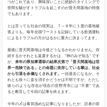
つがこれであり、興味深いことに絶妙のタイミングで
世間を騒がすトラブルを起こすのが普天間基地の特徴
でもあります。
とは言っても社会の現実は、７～８年に１度の基地被
害よりも、毎年全国ワーストを記録している飲酒運転
によるトラブルの方がはるかに重大に決まってます。
最後に普天間基地は今後どうなるかわかりません。存
続するかそれとも返還するかは ”神のみぞ知る” です
が、
来年の県知事選挙の結果次第で「普天間基地は世
界一危険である」との命題に依存している輩は、社会
から引退を余儀なくされます。
一括退去になるか、そ
れとも徐々に姿を消すかどうかは不明ですが、ただし
彼らのような存在が現在の宜野湾市には “不要” であ
ると断言して今回の記事を終えます。
今年の〆は毒気強めな記事になりましたが、読者の皆