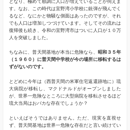
となり、極めて順調に人口が増えていることが伺えま
す。なお、この時代は宜野湾小学校に銃弾が飛んでく
るなど、なにかと物騒な側面はあったのですが、それ
でも人口は増加しつづけています。そしてその流れは
復帰後も続き、令和の宜野湾市はついに人口が１０万
人を突破しました。
ちなみに、普天間基地が本当に危険なら、
昭和３５年
（１９６０）に普天間中学校が今の場所に移転するは
ずがないのです。
とどめに今年は（西普天間の米軍住宅返還跡地に）琉
大病院が移転し、マクドナルドがオープンしました
が、世界一危険なところに大型病院を移転させるほど
琉大当局はおバカな存在でしょうか？
といえばそうではありません。ただ、現実を直視せ
ず、普天間基地は世界一危険な存在だと言い続けてい