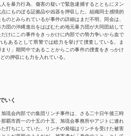
八人を暴力行為、傷害の疑いで緊急逮捕するとともにヌン
七点にものぼる証拠品や凶器を押収した。組織同士感情的
たものとみられているが事件の詳細はまだ不明。同会は、
暴力団の沖縄進出をはばむため地元暴力団が大同団結して
ただけにこの事件をきっかけに内部での㔟力争いから血で
れもあるとして県警では総力を挙げて捜査している。ま
締まり」期間中であることからこの事件の捜査をきっかけ
などの押収にも力を入れている。
でいく
、旭琉会内部での集団リンチ事件は、さる二十日午後三時
を那覇市西一の十五の十五、旭琉会事務所やアジトに連れ
った打ちにしていた。リンチの発端はリンチを受けた被害