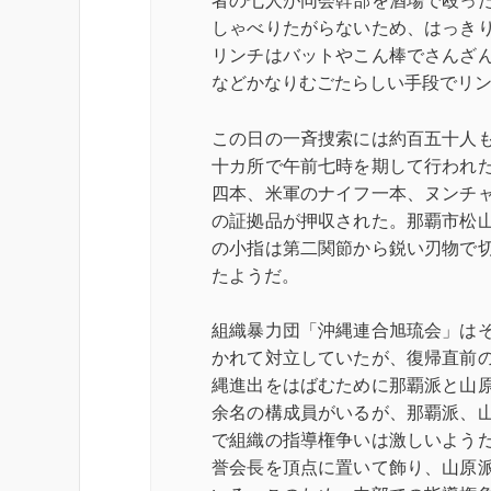
者の七人が同会幹部を酒場で殴っ
しゃべりたがらないため、はっき
リンチはバットやこん棒でさんざ
などかなりむごたらしい手段でリ
この日の一斉捜索には約百五十人
十カ所で午前七時を期して行われ
四本、米軍のナイフ一本、ヌンチ
の証拠品が押収された。那覇市松
の小指は第二関節から鋭い刃物で
たようだ。
組織暴力団「沖縄連合旭琉会」は
かれて対立していたが、復帰直前
縄進出をはばむために那覇派と山
余名の構成員がいるが、那覇派、
で組織の指導権争いは激しいよう
誉会長を頂点に置いて飾り、山原