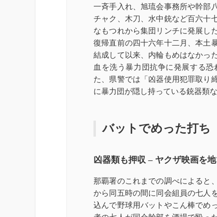
一斉手入れ、旭琉会事務所や幹部
チャク、木刀、水中銃など百六十
なもつれから集団リンチに発展し
復帰直前の四十六年十二月、本土
結成して以来、内輪もめはなかっ
血を洗う暴力団抗争に発展する恐
た、県警では「凶器使用犯罪取り
に暴力団が隠し持っている銃器類
バットでめった打ち
凶器類も押収
–
ヤクザ映画を地
那覇署のこれまでの調べによると
から同五時の間に同会組員の七人
込んで野球用バットやこん棒でめ