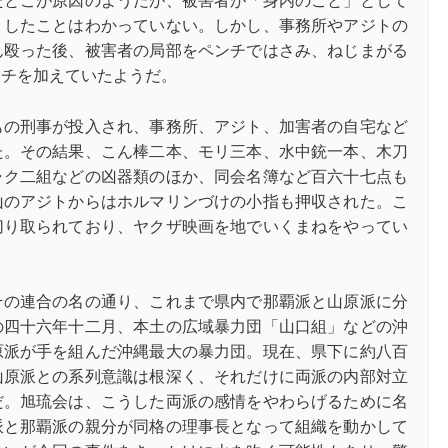
たとこが原因のようだが、被害者が「身内のこと」として
りしたことはわかっていない。しかし、事務所やアジトの
ん殴った後、被害者の局部をペンチではさみ、ねじまがる
ンチを加えていたようだ。
もの刑事が投入され、事務所、アジト、加害者の自宅など
た。その結果、こん棒二本、モリ三本、水中銃一本、木刀
ャク二組などの凶器類のほか、同会名簿など百六十七点も
山のアジトからはホルマリンづけの小指も押収された。こ
切り取られており、ヤクザ映画を地でいくまねをやってい
その連合の名の通り、これまで県内で那覇派と山原派に分
の四十六年十二月、本土の広域暴力団「山口組」などの沖
原派が手を組んだ沖縄最大の暴力団。現在、県下に約八百
山原派との系列意識は根深く、それだけに両派の内部対立
だ。旭琉会は、こうした両派の感情をやわらげるために名
派と那覇派の親分が同格の理事長となって組織を動かして