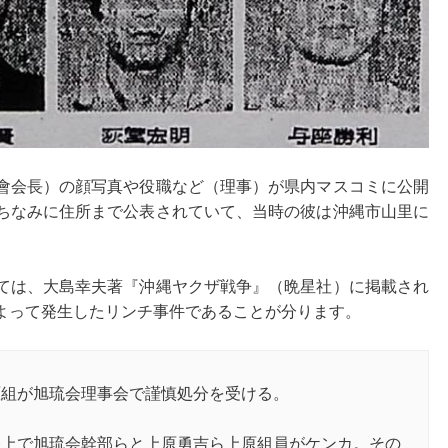
會会長）の顔写真や役職など（理事）が県内マスコミに公開
ちなみに住所まで公表されていて、当時の彼は沖縄市山里に
ては、大島幸夫著『沖縄ヤクザ戦争』（晩星社）に掲載され
よって発生したリンチ事件であることが分ります。
原組が旭琉会理事会で謹慎処分を受ける。
路上で旭琉会幹部らと上原勇吉ら上原組員がケンカ。その