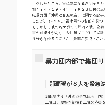
ックしたところ、実に気になる新聞記事を
和４９年（１９７４年）９月２３日付の琉
織暴力団「沖縄連合旭琉会」に関する記事
したが、その中に ”富永清” の名前を見
もしかして彼の名が初めて県内２紙に登場
事の可能性があり、今回当ブログにて掲載
タ好きな読者の皆さん、是非ご参照下さい
暴力団内部で集団
那覇署が８人を緊急
組織暴力団「沖縄連合旭琉会」内
二課は、県警本部捜査二課の応援