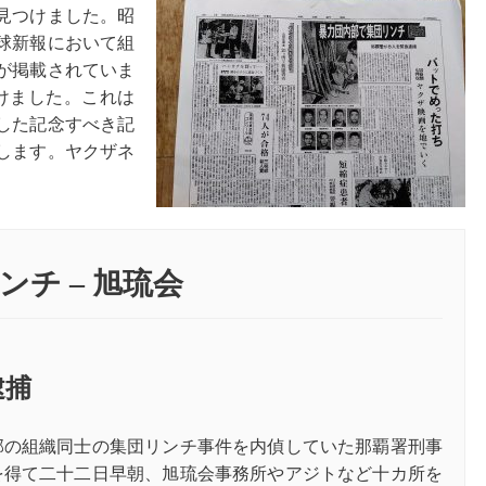
見つけました。昭
球新報において組
が掲載されていま
つけました。これは
した記念すべき記
します。ヤクザネ
。
リンチ
–
旭琉会
逮捕
部の組織同士の集団リンチ事件を内偵していた那覇署刑事
を得て二十二日早朝、旭琉会事務所やアジトなど十カ所を