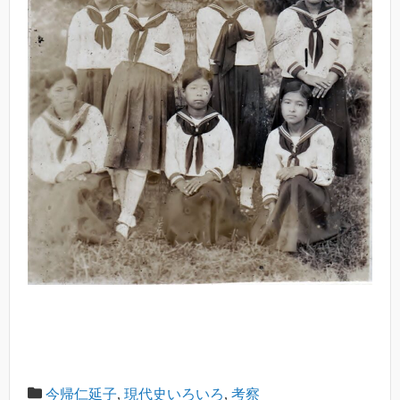
今帰仁延子
,
現代史いろいろ
,
考察