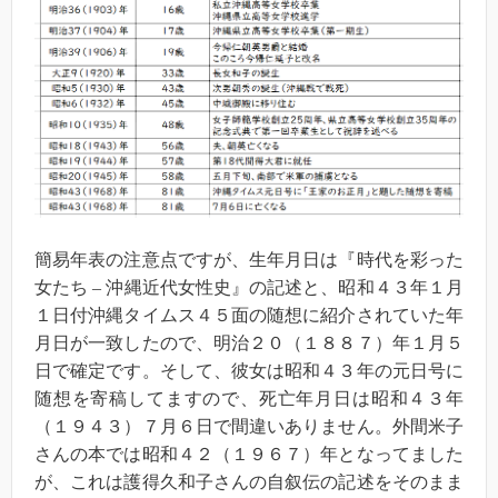
簡易年表の注意点ですが、生年月日は『時代を彩った
女たち – 沖縄近代女性史』の記述と、昭和４３年１月
１日付沖縄タイムス４５面の随想に紹介されていた年
月日が一致したので、明治２０（１８８７）年１月５
日で確定です。そして、彼女は昭和４３年の元日号に
随想を寄稿してますので、死亡年月日は昭和４３年
（１９４３）７月６日で間違いありません。外間米子
さんの本では昭和４２（１９６７）年となってました
が、これは護得久和子さんの自叙伝の記述をそのまま