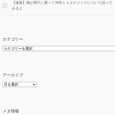
【速報】俺が調子に乗って沖尚ｖｓエナジックについて語って
みるよ
カテゴリー
カ
テ
ゴ
リ
ー
アーカイブ
ア
ー
カ
イ
ブ
メタ情報