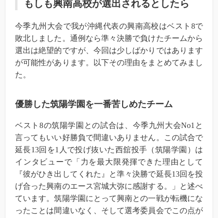
もしも興南高校が選出されるとしたら
今季九州大会で我が沖縄代表の興南高校はベスト8で
敗北しました。通例なら準々決勝で負けたチームから
選出は絶望的ですが、今回は少しばかりではあります
が可能性があります。以下その理由をまとめてみまし
た。
優勝した筑陽学園を一番苦しめたチーム
ベスト8の筑陽学園との試合は、今季九州大会No1と
言ってもいい好勝負で間違いありません。この試合で
延長13回を1人で投げ抜いた西舘投手（筑陽学園）は
インタビューで「力を最大限発揮できた理由として
『彼がひき出してくれた』と準々決勝で延長13回を投
げ合った興南のエース宮城大弥に感謝する。」と述べ
ています。筑陽学園にとって興南との一戦が転機にな
ったことは間違いなく、そして選考委員会でこの点が