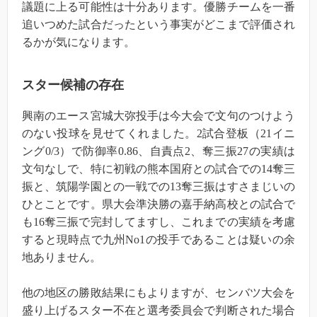
議題に上る可能性は十分あります。優勝チームを一番
追いつめた試合だったという事実がどこまで評価され
るかが気になります。
スター候補の存在
興南のエース宮城大弥投手は今大会で文句のつけよう
のない投球を見せてくれました。2試合登板（21イニ
ング0/3）で防御率0.86、自責点2、奪三振27の実績は
文句なしで、特に初戦の熊本国府との試合での14奪三
振と、筑陽学園との一戦での13奪三振はすさまじいの
ひとことです。県大会準決勝の嘉手納高校との試合で
も16奪三振で完封してますし、これまでの実績を考慮
すると現時点で九州No1の投手であることは疑いの余
地ありません。
他の地区の勝敗結果にもよりますが、センバツ大会を
盛り上げるスター不在と選考委員会で判断された場合