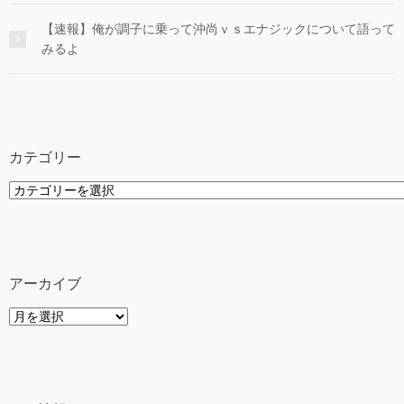
【速報】俺が調子に乗って沖尚ｖｓエナジックについて語って
みるよ
カテゴリー
カ
テ
ゴ
リ
ー
アーカイブ
ア
ー
カ
イ
ブ