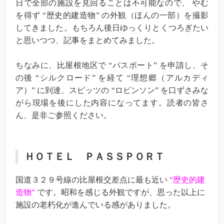
日で全部の施設を見回ることは不可能なので、 やむ
を得ず “歴史的建造物” の外観（ほんの一部）を撮影
してきました。もちろん後日ゆっくりとくつろぎたい
と思いつつ、記事をまとめてみました。
ちなみに、比屋根地区で “パスポート” を申請し、そ
の後 “シルクロード” を経て “理想郷（アルカディ
ア）” に到達、スピッツの “ロビンソン” を口ずさみな
がら現場を後にした内容になってます。読者の皆さ
ん、是非ご参照ください。
ＨＯＴＥＬ ＰＡＳＳＰＯＲＴ
国道３２９号線の比屋根交差点に最も近い
“歴史的建
造物”
です。昭和を感じる外観ですが、思った以上に
施設の老朽化が進んでいる感がありました。