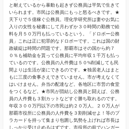
と耐えているから暴動も起きず公務員は平気で生きて
いられます。市民は公務員にもっと怒るべきです。★
天下りで５億稼ぐ公務員。理化学研究所は妻やお気に
入りの女性を秘書にして月わずか３０時間の勤務で給
料を月５０万円も払っているという。「ドロボー公務
員」これは正に犯罪的なドロボーです。これは国の財
政破綻は時間の問題です。那覇市はその国から約７
０％も補助金を貰って公務員に平均年収１千万も払っ
ているのです。公務員の人件費は５０%削減しても民
間よりは生活が楽にできるのです。★独居老人はまと
もに三度の食事さえできていません。市が考えなくて
はいけません。弁当の配達など。各地区に市営の食堂
をつくるなど。★市民が団結し公務員と闘えば、公務
員の人件費も３割カットなどすぐ勝ち取れるのです。
年収３００万円以下の市民は約２０万人。２０万人が
那覇市役所に公務員の人件費を３割削減せよ！等のプ
ラカードを持って集まり包囲し気勢を上げれば市長は
しっかり受け止めるはずです。市役所の前でハンガー