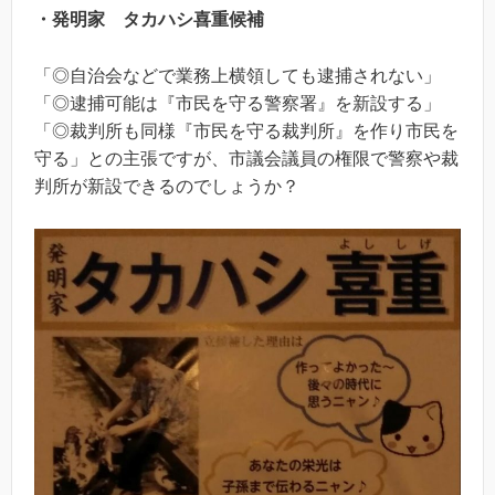
・発明家 タカハシ喜重候補
「◎自治会などで業務上横領しても逮捕されない」
「◎逮捕可能は『市民を守る警察署』を新設する」
「◎裁判所も同様『市民を守る裁判所』を作り市民を
守る」との主張ですが、市議会議員の権限で警察や裁
判所が新設できるのでしょうか？