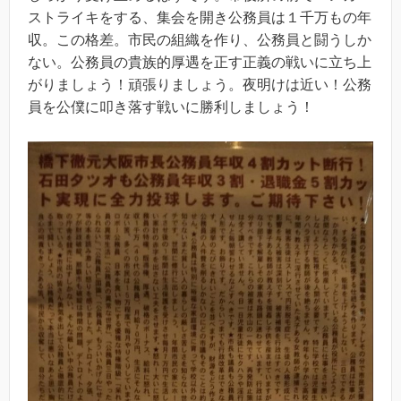
ストライキをする、集会を開き公務員は１千万もの年
収。この格差。市民の組織を作り、公務員と闘うしか
ない。公務員の貴族的厚遇を正す正義の戦いに立ち上
がりましょう！頑張りましょう。夜明けは近い！公務
員を公僕に叩き落す戦いに勝利しましょう！