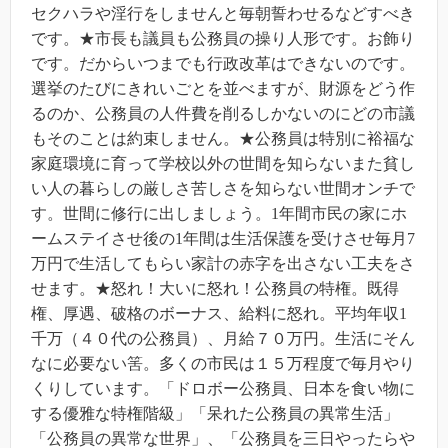
セクハラや淫行をしませんと毎朝誓わせるなどすべき
です。★市長も議員も公務員の操り人形です。お飾り
です。だからいつまでも行政改革はできないのです。
選挙のたびにきれいごとを並べますが、財源をどう作
るのか、公務員の人件費を削るしかないのにどの市議
もそのことは約束しません。★公務員は特別に裕福な
家庭環境に育って学校以外の世間を知らないまた貧し
い人の暮らしの厳しさ苦しさを知らない世間オンチで
す。世間に修行に出しましょう。1年間市民の家にホ
ームステイさせ後の1年間は生活保護を受けさせ毎月7
万円で生活してもらい家計の赤字を出さない工夫をさ
せます。★怒れ！大いに怒れ！公務員の特権。既得
権、厚遇、破格のボーナス、給料に怒れ。平均年収1
千万（４０代の公務員）、月給７０万円。生活にそん
なに必要ない筈。多くの市民は１５万程度で毎月やり
くりしています。「ドロボー公務員、日本を食い物に
する優雅な特権階級」「呆れた公務員の異常生活」
「公務員の異常な世界」、「公務員を三日やったらや