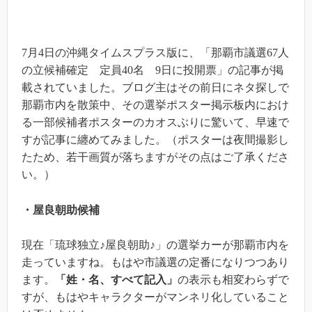
7月4日の沖縄タイムスプラス版に、「那覇市議選67人
の立候補確定 定員40名 9日に投開票」の記事が掲
載されていました。ブログ主はその前日にネタ探しで
那覇市内を散策中、その選挙ポスター掲示板内におけ
る一部候補者ポスターのカオスぶりに驚いて、早速で
すが記事に纏めてみました。（ポスターは夜間撮影し
たため、若干画質が落ちますがその点はご了承くださ
い。）
・屋良朝助候補
現在「琉球独立♪屋良朝助♪」の選挙カーが那覇市内を
走っていますね。もはや市議選の定番になりつつあり
ます。
「姓・名、すべて記入」
の表示も相変わらずで
すが、もはやキャラクターがマンネリ化していること