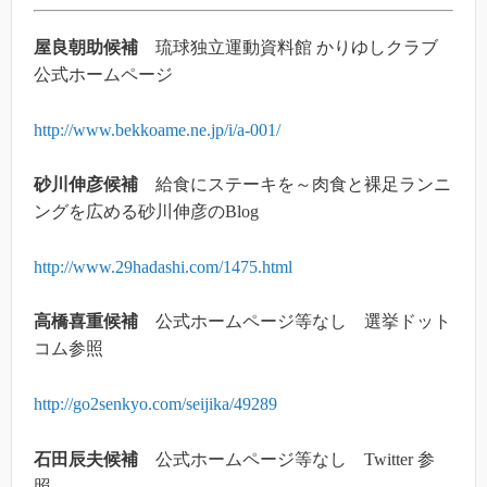
屋良朝助候補
琉球独立運動資料館 かりゆしクラブ
公式ホームページ
http://www.bekkoame.ne.jp/i/a-001/
砂川伸彦候補
給食にステーキを～肉食と裸足ランニ
ングを広める砂川伸彦のBlog
http://www.29hadashi.com/1475.html
高橋喜重候補
公式ホームページ等なし 選挙ドット
コム参照
http://go2senkyo.com/seijika/49289
石田辰夫候補
公式ホームページ等なし Twitter 参
照。