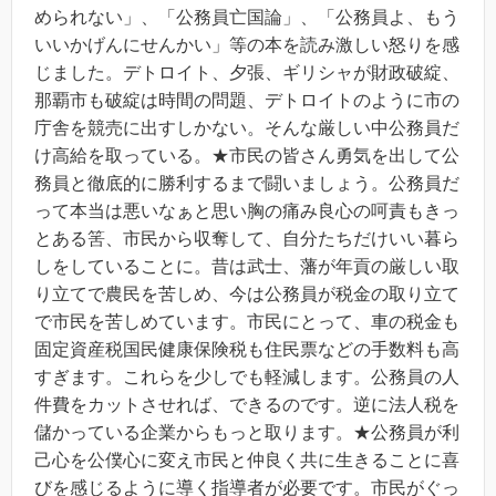
められない」、「公務員亡国論」、「公務員よ、もう
いいかげんにせんかい」等の本を読み激しい怒りを感
じました。デトロイト、夕張、ギリシャが財政破綻、
那覇市も破綻は時間の問題、デトロイトのように市の
庁舎を競売に出すしかない。そんな厳しい中公務員だ
け高給を取っている。★市民の皆さん勇気を出して公
務員と徹底的に勝利するまで闘いましょう。公務員だ
って本当は悪いなぁと思い胸の痛み良心の呵責もきっ
とある筈、市民から収奪して、自分たちだけいい暮ら
しをしていることに。昔は武士、藩が年貢の厳しい取
り立てで農民を苦しめ、今は公務員が税金の取り立て
で市民を苦しめています。市民にとって、車の税金も
固定資産税国民健康保険税も住民票などの手数料も高
すぎます。これらを少しでも軽減します。公務員の人
件費をカットさせれば、できるのです。逆に法人税を
儲かっている企業からもっと取ります。★公務員が利
己心を公僕心に変え市民と仲良く共に生きることに喜
びを感じるように導く指導者が必要です。市民がぐっ