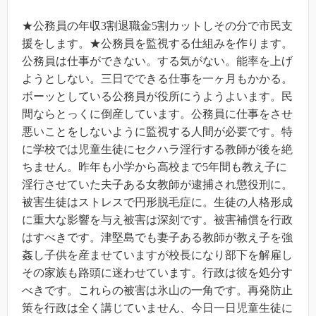
★公務員の年収3割退職金5割カットしその分で市民支
援をします。★公務員を監視する仕組みを作ります。
公務員は仕事ができない。する気がない。能率を上げ
ようとしない。三日でできる仕事を一ヶ月もかかる。
ボーッとしている公務員が役所にうようよいます。民
間ならとっくに倒産しています。公務員に仕事をさせ
悪いことをしないように監視する人間が必要です。特
に学校では児童生徒にセクハラ淫行する教師が後を絶
ちません。昨年も小学から高校まで5年間も教え子に
淫行させていた夫子ある女教師が逮捕され懲役刑に。
被害生徒はストレスで円形脱毛症に。生徒の人格形成
に重大な影響を与え被害は深刻です。被害補償を行政
はすべきです。津堅島でも妻子ある教師が教え子を強
姦し子供を産ませていますが校長になり部下を解雇し
その家族も路頭に迷わせています。行政は彼を処分す
べきです。これらの被害は氷山の一角です。再発防止
策を行政は全く講じていません、今日一日児童生徒に