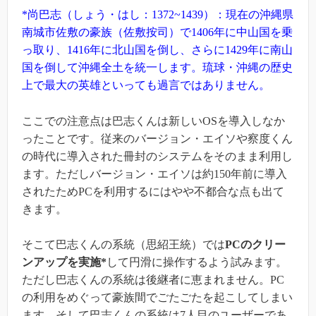
*尚巴志（しょう・はし：1372~1439）：現在の沖縄県
南城市佐敷の豪族（佐敷按司）で1406年に中山国を乗
っ取り、1416年に北山国を倒し、さらに1429年に南山
国を倒して沖縄全土を統一します。琉球・沖縄の歴史
上で最大の英雄といっても過言ではありません。
ここでの注意点は巴志くんは新しいOSを導入しなか
ったことです。従来のバージョン・エイソや察度くん
の時代に導入された冊封のシステムをそのまま利用し
ます。ただしバージョン・エイソは約150年前に導入
されたためPCを利用するにはやや不都合な点も出て
きます。
そこて巴志くんの系統（思紹王統）では
PCのクリー
ンアップを実施*
して円滑に操作するよう試みます。
ただし巴志くんの系統は後継者に恵まれません。PC
の利用をめぐって豪族間でごたごたを起こしてしまい
ます。そして巴志くんの系統は7人目のユーザーであ