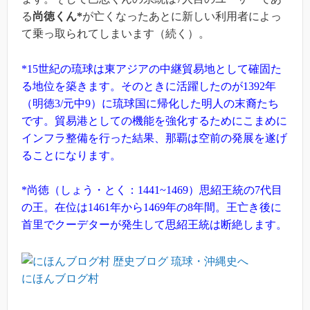
る
尚徳くん*
が亡くなったあとに新しい利用者によっ
て乗っ取られてしまいます（続く）。
*15世紀の琉球は東アジアの中継貿易地として確固た
る地位を築きます。そのときに活躍したのが1392年
（明徳3/元中9）に琉球国に帰化した明人の末裔たち
です。貿易港としての機能を強化するためにこまめに
インフラ整備を行った結果、那覇は空前の発展を遂げ
ることになります。
*尚徳（しょう・とく：1441~1469）思紹王統の7代目
の王。在位は1461年から1469年の8年間。王亡き後に
首里でクーデターが発生して思紹王統は断絶します。
にほんブログ村