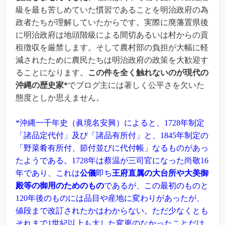
級を最も苦しめていた慣習であることを明治政府の為
政者たちが理解していたからです。実際に廃藩置県後
に明治政府は地頭階級による間切あるいは村からの貢
租徴収を厳禁します。そして農村部の負担が大幅に軽
減されたために農民たちは明治政府の政策を大歓迎す
ることになります。
この件を全く触れないのが現代の
沖縄の歴史家*
でブログ主には著しく公平さを欠いた
態度としか思えません。
*沖縄一千年史（眞境名安興）によると、1728年制定
「諸品定代付」及び「諸品有所付」と、1845年制定の
「野菜肴有所付、節付並びに代付帳」なるものがあっ
たようである。1728年は蔡温が三司官になった尚敬16
年であり、これは
公儀
即ち
王府直属の大台所や大美御
殿等の御用のためのもの
であるが、この最初のものと
120年後のものには品目や産地に変わりがあったが、
値段まで改訂されたかはわからない。ただ少なくとも
それまで1世紀以上も大した変更のなかったことだけ