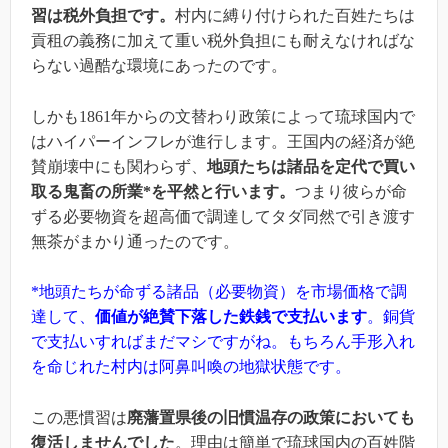
習は税外負担
です。
村内に縛り付けられた百姓たちは
貢租の義務に加えて重い税外負担にも耐えなければな
らない過酷な環境にあったのです。
しかも1861年からの文替わり政策によって琉球国内で
はハイパーインフレが進行します。王国内の経済が絶
賛崩壊中にも関わらず、
地頭
たちは
諸品を定代で買い
取る
鬼畜の所業
*
を平然と行います。
つまり彼らが命
ずる必要物資を超高価で調達してタダ同然で引き渡す
無茶がまかり通ったのです。
*地頭たちが命ずる諸品（必要物資）を市場価格で調
達して、
価値が絶賛下落した鉄銭で支払います
。銅貨
で支払いすればまだマシですがね。もちろん手形入れ
を命じれた村内は阿鼻叫喚の地獄状態です。
この悪慣習は
廃藩置県後の旧慣温存の政策においても
復活しませんでした
。理由は簡単で琉球国内の百姓階