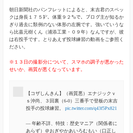
朝日新聞社のパンフレットによると、末吉君のスペッ
クは身長１７５㌢、体重９２㌔で、ブログ主が知るか
ぎり過去に類例のない体形の左腕です。強いていうな
ら比嘉元樹くん（浦添工業・０９年）なんですが、彼
は右投手です。とりあえず投球練習の動画をご参照く
ださい。
※１３日の撮影分について、スマホの調子が悪かった
せいか、画質が悪くなっています。
【コザしんきん】（画質悪）エナジックｖ
ｓ沖尚、３回裏（6-0）三番手で登板の末吉
投手の投球練習。
pic.twitter.com/q43f5Px821
— 年齢不詳、特技：歴史マニア（関係者に
あらず）＠おぎやかあいろむもい（口正し