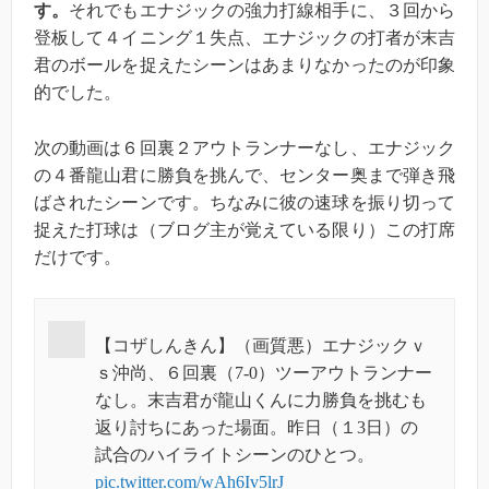
す。
それでもエナジックの強力打線相手に、３回から
登板して４イニング１失点、エナジックの打者が末吉
君のボールを捉えたシーンはあまりなかったのが印象
的でした。
次の動画は６回裏２アウトランナーなし、エナジック
の４番龍山君に勝負を挑んで、センター奥まで弾き飛
ばされたシーンです。ちなみに彼の速球を振り切って
捉えた打球は（ブログ主が覚えている限り）この打席
だけです。
【コザしんきん】（画質悪）エナジックｖ
ｓ沖尚、６回裏（7-0）ツーアウトランナー
なし。末吉君が龍山くんに力勝負を挑むも
返り討ちにあった場面。昨日（１3日）の
試合のハイライトシーンのひとつ。
pic.twitter.com/wAh6Iv5lrJ