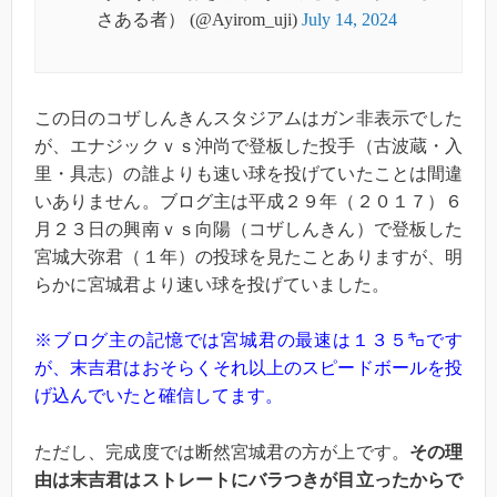
さある者） (@Ayirom_uji)
July 14, 2024
この日のコザしんきんスタジアムはガン非表示でした
が、エナジックｖｓ沖尚で登板した投手（古波蔵・入
里・具志）の誰よりも速い球を投げていたことは間違
いありません。ブログ主は平成２９年（２０１７）６
月２３日の興南ｖｓ向陽（コザしんきん）で登板した
宮城大弥君（１年）の投球を見たことありますが、明
らかに宮城君より速い球を投げていました。
※ブログ主の記憶では宮城君の最速は１３５㌔です
が、末吉君はおそらくそれ以上のスピードボールを投
げ込んでいたと確信してます。
ただし、完成度では断然宮城君の方が上です。
その理
由は末吉君はストレートにバラつきが目立ったからで