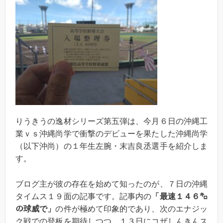
りうきうの逸材シリーズ第五弾は、今月６日の沖縄工
業ｖｓ沖縄尚学で衝撃のデビューを果たした沖縄尚学
（以下沖尚）の１年生左腕・末吉良丞選手を紹介しま
す。
ブログ主が彼の存在を始めて知ったのが、７日の沖縄
タイムス１９面の記事です。記事内の
「最速１４６㌔
の球威で」
の件が極めて印象的であり、次のエナジッ
ク戦での登板を期待しつつ、１３日にコザしんきんス