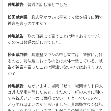
仲地被告
普通の話し振りでした。
松田裁判長
具志堅マウシは平素より歌を唱う口調で
神言を言うのですか？
仲地被告
歌の口調にて言うことは時々ありますが、
その時は普通の話し方でした。
松田裁判長
具志堅マウシの申し立ては、警察におけ
るのと、前法廷におけるのとは大体一致している。被
告が神言を言ったことは間違いないのではありません
か？
仲地被告
ちがいます。城間ゴゼイ、城間オミト両人
は具志堅宅を辞したあと、また来て、町の人々に聞い
ても祝氏というのは西町にない、と言っているので、
どうすればよいのかと言いました。具志堅マウシは祝
氏というのはいないので、私がここの観音に祈願して