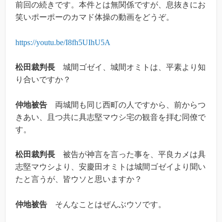
前回の続きです。本件とは無関係ですが、息抜きにお
笑いポーポーのカマド体操の動画をどうぞ。
https://youtu.be/I8fh5UIhU5A
松田裁判長
城間ゴゼイ、城間オミトは、平素より知
り合いですか？
仲地被告
両城間も同じ西町の人ですから、前からつ
きあい、且つ共に具志堅マウシ宅の観音を拝む同僚で
す。
松田裁判長
被告が神言を言った事を、平良カメは具
志堅マウシより、安慶田オミトは城間ゴゼイより聞い
たと言うが、皆ウソと思いますか？
仲地被告
そんなことはぜんぶウソです。