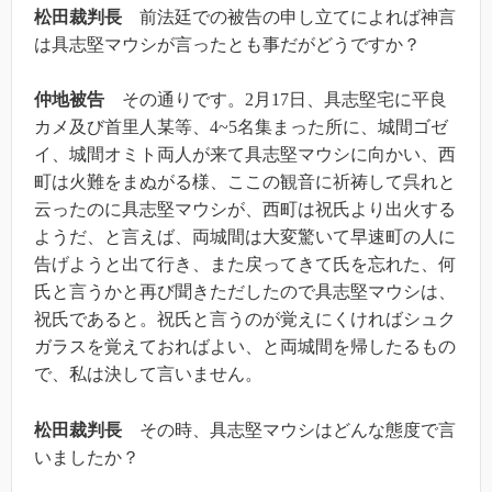
松田裁判長
前法廷での被告の申し立てによれば神言
は具志堅マウシが言ったとも事だがどうですか？
仲地被告
その通りです。2月17日、具志堅宅に平良
カメ及び首里人某等、4~5名集まった所に、城間ゴゼ
イ、城間オミト両人が来て具志堅マウシに向かい、西
町は火難をまぬがる様、ここの観音に祈祷して呉れと
云ったのに具志堅マウシが、西町は祝氏より出火する
ようだ、と言えば、両城間は大変驚いて早速町の人に
告げようと出て行き、また戻ってきて氏を忘れた、何
氏と言うかと再び聞きただしたので具志堅マウシは、
祝氏であると。祝氏と言うのが覚えにくければシュク
ガラスを覚えておればよい、と両城間を帰したるもの
で、私は決して言いません。
松田裁判長
その時、具志堅マウシはどんな態度で言
いましたか？