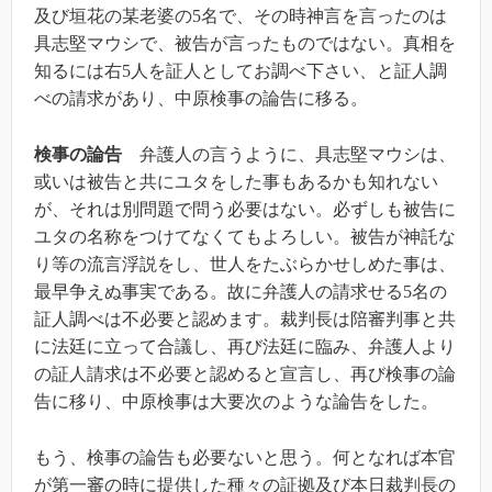
及び垣花の某老婆の5名で、その時神言を言ったのは
具志堅マウシで、被告が言ったものではない。真相を
知るには右5人を証人としてお調べ下さい、と証人調
べの請求があり、中原検事の論告に移る。
検事の論告
弁護人の言うように、具志堅マウシは、
或いは被告と共にユタをした事もあるかも知れない
が、それは別問題で問う必要はない。必ずしも被告に
ユタの名称をつけてなくてもよろしい。被告が神託な
り等の流言浮説をし、世人をたぶらかせしめた事は、
最早争えぬ事実である。故に弁護人の請求せる5名の
証人調べは不必要と認めます。裁判長は陪審判事と共
に法廷に立って合議し、再び法廷に臨み、弁護人より
の証人請求は不必要と認めると宣言し、再び検事の論
告に移り、中原検事は大要次のような論告をした。
もう、検事の論告も必要ないと思う。何となれば本官
が第一審の時に提供した種々の証拠及び本日裁判長の