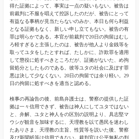
得た証拠によって、事実は一点の疑いもない。被告は
前裁判に不服を唱えて控訴したのだが、被告にとって
有益なる事柄が見当たらないのみか、本日も何ら利益
となる証拠もなく、新しい申し立てもない。被告の有
罪は明らかである。本官が前裁判で20日の拘留はむし
ろ軽すぎると主張したのは、被告が他人より金銭等を
取ってユタをしたとすれば、たしかに、詐欺罪を適用
して懲役に処すべきところだが、証拠がないた、め拘
留処分としたものである。彼等ユタの社会に及ぼす罪
悪は決して少なくない。20日の拘留では余り軽い。29
日の拘留に処すべきを適当と認める。
検事の再論告の後、前島弁護士は、警察の提供した証
拠は一々信用できず、被告は神人にしてユタではない
と、弁解、ユタと神人をの区別の説明より、具志堅マ
ウシが観音を加味するに、天理教を以て愚民を迷わし
たありさま、天理教の主旨、性質等を説いた後、警察
及び新聞紙等は信用できない。裁判官は公平無私の判