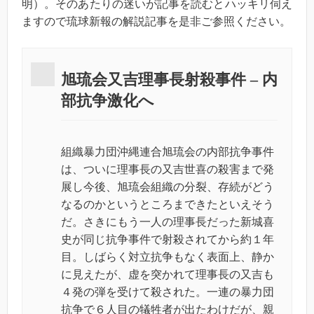
明）。そのあたりの迷いが記事を読むとハッキリ伺え
ますので琉球新報の解説記事を是非ご参照ください。
旭琉会又吉理事長射殺事件
–
内
部抗争激化へ
組織暴力団沖縄連合旭琉会の内部抗争事件
は、ついに理事長の又吉世喜の殺害まで発
展し今後、旭琉会組織の分裂、存続がどう
なるのかというところまできたといえそう
だ。さきにもう一人の理事長だった新城喜
史が同じ抗争事件で射殺されてから約１年
目。しばらく対立抗争もなく表面上、静か
に見えたが、虚を突かれて理事長の又吉も
４発の弾を受けて殺された。一連の暴力団
抗争で６人目の犠牲者が出たわけだが、親