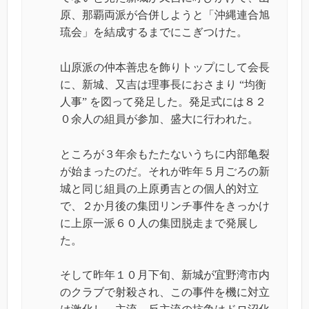
原、那覇両派が合併しようと「沖縄連合旭
琉会」を結成するまでにこぎつけた。
山原派の仲本善忠を飾りトップにして会長
に、新城、又吉は理事長におさまり
“
均衡
人事
”
を図って発足した。発足式には８２
０余人の組員が参加、盛大に行われた。
ところが３年余もたたないうちに内部亀裂
が始まったのだ。それが昨年５月ごろの新
城と同じ組員の上原勇吉との個人的対立
で、２か月後の集団リンチ事件をきっかけ
に上原一派６０人の集団脱走まで発展し
た。
そして昨年１０月下旬、新城が宜野湾市内
のクラブで射殺され、この事件を機に対立