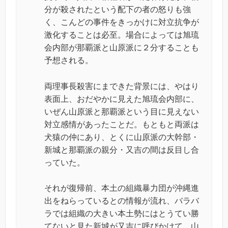
分が殺されたという配下の者の怒りも強
く、こんどの事件をきっかけに対立抗争が
激化することは必至。場合によっては旭琉
会内部が那覇派と山原派に２分することも
予想される。
両理事長殺害にまできた背景には、やはり
表面上、おだやかに見えた旭琉会内部に、
いぜん山原派と那覇派という目に見えない
対立感情があったことだ。もともと両派は
犬猿の仲にあり、とくに山原派の大幹部・
新城と那覇派の親分・又吉の間は反目し合
っていた。
それが復帰前、本土の組織暴力団が沖縄進
出をねらっているとの情報が流れ、バラバ
ラでは組織の大きい本土勢にはとうてい勝
てないと見た新城が又吉に呼びかけて、山