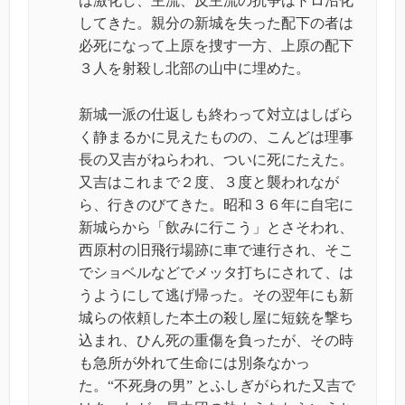
は激化し、主流、反主流の抗争はドロ沼化
してきた。親分の新城を失った配下の者は
必死になって上原を捜す一方、上原の配下
３人を射殺し北部の山中に埋めた。
新城一派の仕返しも終わって対立はしばら
く静まるかに見えたものの、こんどは理事
長の又吉がねらわれ、ついに死にたえた。
又吉はこれまで２度、３度と襲われなが
ら、行きのびてきた。昭和３６年に自宅に
新城らから「飲みに行こう」とさそわれ、
西原村の旧飛行場跡に車で連行され、そこ
でショベルなどでメッタ打ちにされて、は
うようにして逃げ帰った。その翌年にも新
城らの依頼した本土の殺し屋に短銃を撃ち
込まれ、ひん死の重傷を負ったが、その時
も急所が外れて生命には別条なかっ
た。
“
不死身の男
”
とふしぎがられた又吉で