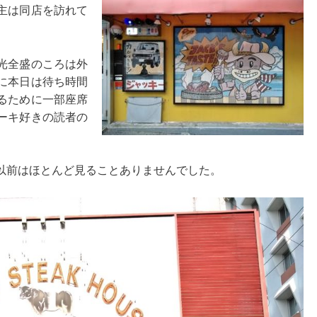
主は同店を訪れて
光全盛のころは外
に本日は待ち時間
るために一部座席
ーキ好きの読者の
以前はほとんど見ることありませんでした。