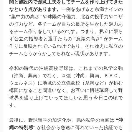
間と施設内で創意工夫をしてチームを作り上げてきた
なという点があります。
一例をあげると糸満ナインの
“集中力の高さ” や球陽の守備力、北谷の投手力やコザ
の打力など、各チームが自らの長所を生かした魅力あ
るチーム作りをしているのです。つまり、私立に限ら
ず公立の指導者と選手たちの “意識の高さ” がチーム
作りに反映されているわけであり、それゆえに私立の
チームもうかうかしてられない現状があります。
令和の時代の沖縄高校野球は、これまでの私学２強
（沖尚、興南）でなく、４強（沖尚、興南、ＫＢＣ、
ウェルネス）に地域の公立強豪校（糸満など）が挑む
構図になること間違いなく、お互いに切磋琢磨して野
球界を盛り上げていってほしいと思う今日この頃で
す。
最後に、野球留学の加速化や、県内私学の台頭は
“沖
縄の特別感”
が社会から急速に薄れていった傍証でも