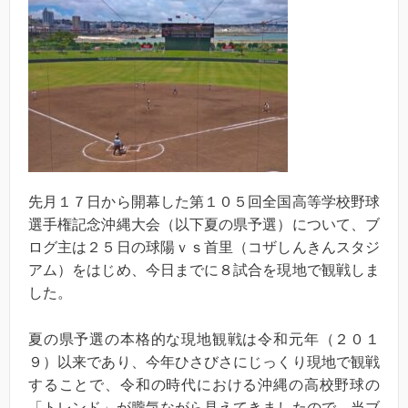
先月１７日から開幕した第１０５回全国高等学校野球
選手権記念沖縄大会（以下夏の県予選）について、ブ
ログ主は２５日の球陽ｖｓ首里（コザしんきんスタジ
アム）をはじめ、今日までに８試合を現地で観戦しま
した。
夏の県予選の本格的な現地観戦は令和元年（２０１
９）以来であり、今年ひさびさにじっくり現地で観戦
することで、令和の時代における沖縄の高校野球の
「トレンド」が朧気ながら見えてきましたので、当ブ