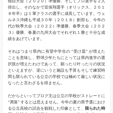
独自大会（２０２０）準優勝、そしてプロ選手を２人
排出し、そのなかで宜保翔選手（オリックス、２０１
８年卒）は１軍クラスの選手に成長しています。ウェ
ルネス沖縄も平成３０年（２０１８）創部も、今年の
代が秋季大会（２０２２）準優勝、春季大会（２０２
３）優勝、春夏の九州大会でそれぞれ１勝と十分な成
績をあげています。
それはつまり県内に有望中学生の “受け皿” が増えた
ことを意味し、野球少年たちにとっては県内進学の選
択肢が増えたわけであって、願ったり叶ったりの状況
といえますが、逆にいうと施設も予算もそして練習時
間も限られている公立の学校では極めて厳しい状況に
なったと言わざるを得ません。
だからといってブログ主は公立の学校がストレートに
“凋落” するとは思えません。今年の夏の県予選におけ
る公立高校の試合を観戦した印象として、
限られた時