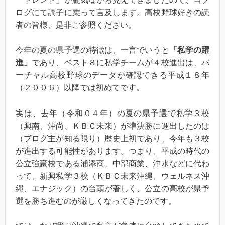
ログにて調子に乗って言及します。高校野球好きの読
者の皆様、是非ご参照ください。
今年の夏の県予選の特徴は、一言でいうと
「私学の躍
進」
であり、ベスト８に私学チームが４校進出は、バ
ーチャル高校野球のデータが確認できる平成１８年
（２００６）以降では初めてです。
実は、去年（令和０４年）の夏の県予選で私学３校
（興南、沖尚、ＫＢＣ未来）が準決勝に進出したのは
（ブログ主が知る限り）歴史上初であり、今年も３校
が進出する可能性があります。つまり、平成の時代の
公立強豪校である浦添商、中部商業、沖水などに代わ
って、新興私学３校（ＫＢＣ未来沖縄、ウェルネス沖
縄、エナジック）の台頭が著しく、公立の高校が県予
選を勝ち進むのが厳しくなってきたのです。