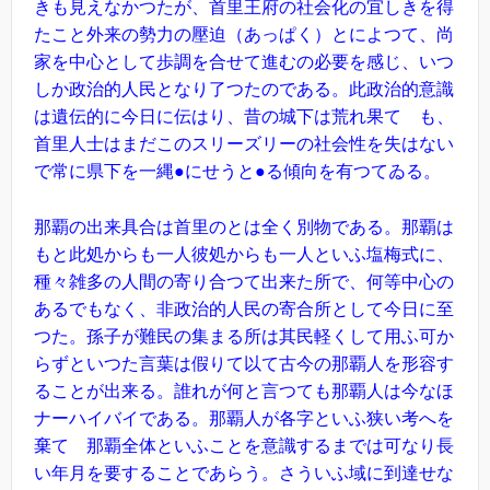
きも見えなかつたが、首里王府の社会化の宜しきを得
たこと外来の勢力の壓迫（あっぱく）とによつて、尚
家を中心として歩調を合せて進むの必要を感じ、いつ
しか政治的人民となり了つたのである。此政治的意識
は遺伝的に今日に伝はり、昔の城下は荒れ果てゝも、
首里人士はまだこのスリーズリーの社会性を失はない
で常に県下を一縄●にせうと●る傾向を有つてゐる。
那覇の出来具合は首里のとは全く別物である。那覇は
もと此処からも一人彼処からも一人といふ塩梅式に、
種々雑多の人間の寄り合つて出来た所で、何等中心の
あるでもなく、非政治的人民の寄合所として今日に至
つた。孫子が難民の集まる所は其民軽くして用ふ可か
らずといつた言葉は假りて以て古今の那覇人を形容す
ることが出来る。誰れが何と言つても那覇人は今なほ
ナーハイバイである。那覇人が各字といふ狭い考へを
棄てゝ那覇全体といふことを意識するまでは可なり長
い年月を要することであらう。さういふ域に到達せな