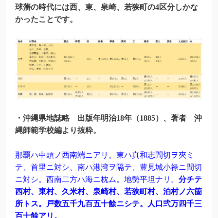
球藩の時代には西、東、泉崎、若狭町の4
区分しかな
かったことです。
・沖縄県地誌略 出版年明治18
年（1885
）、著者 沖
縄師範学校編より抜粋。
那覇ハ中頭ノ西南端ニアリ。東ハ真和志間切ヲ夾ミ
テ、首里ニ対シ、南ハ港湾ヲ隔テ、豊見城小禄ニ間切
ニ対シ。西南二方ハ海ニ枕ム。地勢平坦ナリ。
分チテ
西村、東村、久米村、泉崎村、若狭町村、泊村ノ六箇
所トス。戸数五千九百五十餘ニシテ。人口弐万四千三
百十餘アリ。