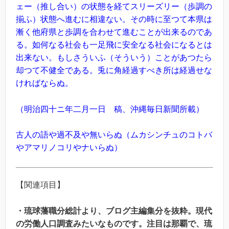
ェー（推し合い）の状態を経てスリーズリー（歩調の
揃ふ）状態へ進むに相違ない。その時に至つて本県は
漸く他府県と歩調を合わせて進むことが出来るのであ
る。如何なる社会も一足飛に安全なる社会になるとは
出来ない。もしさういふ（そういう）ことがあつたら
却つて不健全である。兎に角経過すべき所は経過せな
ければならぬ。
（明治四十ニ年二月一日 稿、沖縄毎日新聞所載）
古人の語や過不及や無いらぬ（ムカシンチュのコトバ
やアマリノコリやナいらぬ）
【関連項目】
・琉球藩職分総計より、ブログ主編集分を抜粋。現代
の労働人口調査みたいなものです。注目は那覇で、琉