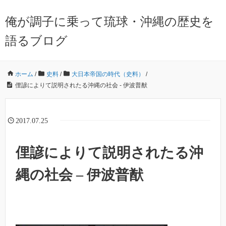
俺が調子に乗って琉球・沖縄の歴史を
語るブログ
ホーム
/
史料
/
大日本帝国の時代（史料）
/
俚諺によりて説明されたる沖縄の社会 - 伊波普猷
2017.07.25
俚諺によりて説明されたる沖
縄の社会 – 伊波普猷