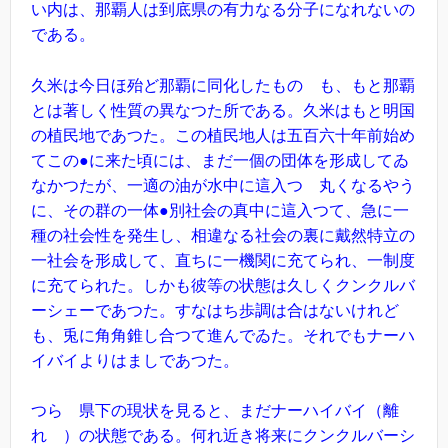
い内は、那覇人は到底県の有力なる分子になれないの
である。
久米は今日ほ殆ど那覇に同化したものゝも、もと那覇
とは著しく性質の異なつた所である。久米はもと明国
の植民地であつた。この植民地人は五百六十年前始め
てこの●に来た頃には、まだ一個の団体を形成してゐ
なかつたが、一適の油が水中に這入つゝ丸くなるやう
に、その群の一体●別社会の真中に這入つて、急に一
種の社会性を発生し、相違なる社会の裏に戴然特立の
一社会を形成して、直ちに一機関に充てられ、一制度
に充てられた。しかも彼等の状態は久しくクンクルバ
ーシェーであつた。すなはち歩調は合はないけれど
も、兎に角角錐し合つて進んでゐた。それでもナーハ
イバイよりはましであつた。
つらゝ県下の現状を見ると、まだナーハイバイ（離
れゝ）の状態である。何れ近き将来にクンクルバーシ