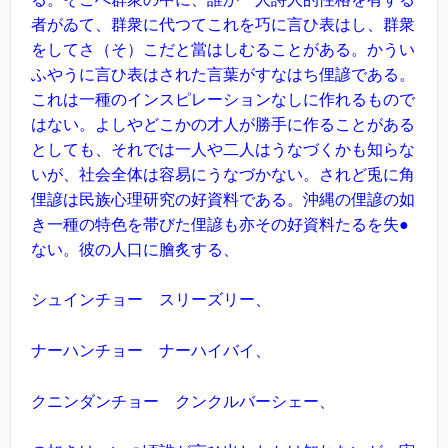
者がゐて、群衆に代つてこれを巧に言ひ表はし、群衆
をしてさ（そ）こだと當はしむることがある。かうい
ふやうに言ひ表はされた言葉がすなはち俚諺である。
これは一種のインスピレーションなしに作れるもので
はない。よしやどこかの才人が勝手に作ることがある
としても、それでは一人や二人はうなづくかも知らな
いが、社会全体は容易にうなづかない。されど兎に角
俚諺は民族心理研究の好資料である。沖縄の俚諺の如
き一種の特色を帯びた俚諺も亦その好資料たるを失●
ない。彼の人口に膾炙する、
シュインチョー スリーズリー、
ナーハンチョー ナーハイバイ、
クニンダンチョー クンクルバーシェー、