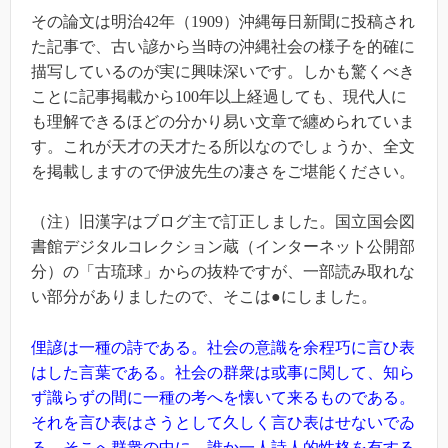
その論文は明治42年（1909）沖縄毎日新聞に投稿され
た記事で、古い諺から当時の沖縄社会の様子を的確に
描写しているのが実に興味深いです。しかも驚くべき
ことに記事掲載から100年以上経過しても、現代人に
も理解できるほどの分かり易い文章で纏められていま
す。これが天才の天才たる所以なのでしょうか、全文
を掲載しますので伊波先生の凄さをご堪能ください。
（注）旧漢字はブログ主で訂正しました。国立国会図
書館デジタルコレクション蔵（インターネット公開部
分）の「古琉球」からの抜粋ですが、一部読み取れな
い部分がありましたので、そこは●にしました。
俚諺は一種の詩である。社会の意識を余程巧に言ひ表
はした言葉である。社会の群衆は或事に関して、知ら
ず識らずの間に一種の考へを懐いて来るものである。
それを言ひ表はさうとして久しく言ひ表はせないでゐ
る。そこへ群衆の中に、誰か一人詩人的性格を有する