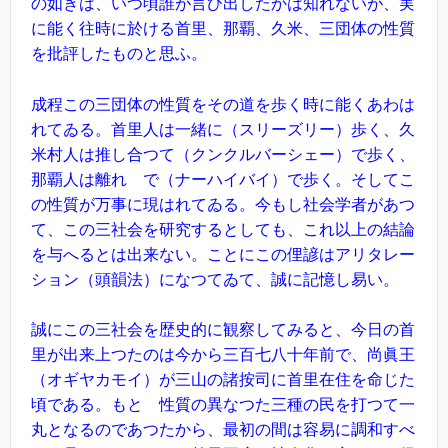
の如きは、いつ頃誰が言ひ出したかは知れないが、実
に能く往時に於ける首里、那覇、久米、三団体の性質
を批評したものと思ふ。
成程この三団体の性質をその道を歩く時に能くあわは
れてゐる。首里人は一緒に（スリーズリー）歩く、久
米村人は推し合つて（クンクルバーシェー）で歩く、
那覇人は離れゞで（ナーハイバイ）で歩く。そしてこ
の性質が万事に現はれてゐる。今もし社会学者があつ
て、この三社会を研究するとしても、これ以上の結論
を与へるとは出来ない。ことにこの俚諺はアリタレー
ション（頭韻法）になつてゐて、誠に記憶し易い。
誠にこの三社会を歴史的に観察してみると、今日の首
里が出来上つたのは今から三百七八十年前で、尚眞王
（オギヤカモイ）が三山の諸按司に首里在住を命じた
頃である。もとゝ性質の異なつた三種の民を打つて一
丸となるのであつたから、最初の間は容易に調和すべ