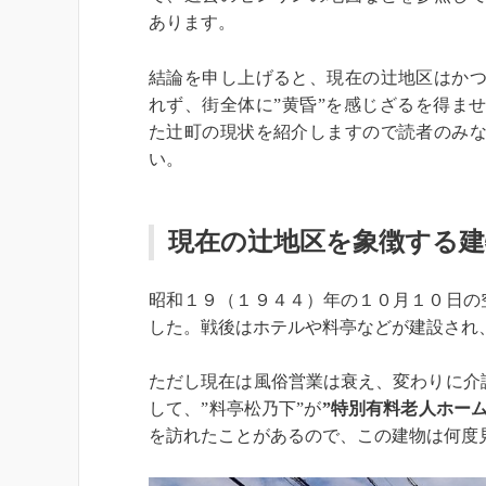
あります。
結論を申し上げると、現在の辻地区はか
れず、街全体に”黄昏”を感じざるを得ま
た辻町の現状を紹介しますので読者のみ
い。
現在の辻地区を象徴する建
昭和１９（１９４４）年の１０月１０日の
した。戦後はホテルや料亭などが建設され
ただし現在は風俗営業は衰え、変わりに介
して、”料亭松乃下”が
”特別有料老人ホー
を訪れたことがあるので、この建物は何度