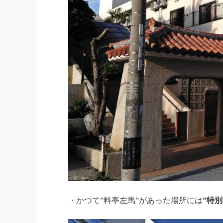
・かつて”料亭左馬”があった場所には
”特