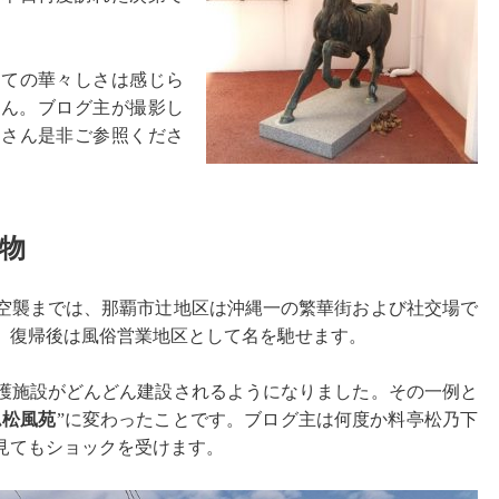
つての華々しさは感じら
せん。ブログ主が撮影し
なさん是非ご参照くださ
物
空襲までは、那覇市辻地区は沖縄一の繁華街および社交場で
、復帰後は風俗営業地区として名を馳せます。
護施設がどんどん建設されるようになりました。その一例と
ム松風苑
”に変わったことです。ブログ主は何度か料亭松乃下
見てもショックを受けます。