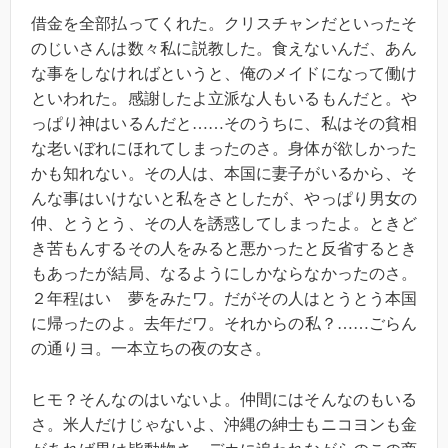
借金を全部払ってくれた。クリスチャンだといったそ
のじいさんは数々私に説教した。食えないんだ、あん
な事をしなければというと、俺のメイドになって働け
といわれた。感謝したよ立派な人もいるもんだと。や
っぱり神はいるんだと……そのうちに、私はその貧相
な老いぼれにほれてしまったのさ。身体が欲しかった
かも知れない。その人は、本国に妻子がいるから、そ
んな事はいけないと私をさとしたが、やっぱり男女の
仲、とうとう、その人を誘惑してしまったよ。ときど
き苦もんするその人をみると悪かったと反省するとき
もあったが結局、なるようにしかならなかったのさ。
２年程はいゝ夢をみたワ。だがその人はとうとう本国
に帰ったのよ。去年だワ。それからの私？……ごらん
の通りヨ。一本立ちの夜の女さ。
ヒモ？そんなのはいないよ。仲間にはそんなのもいる
さ。米人だけじゃないよ、沖縄の紳士もニコヨンも金