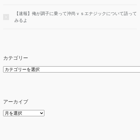
【速報】俺が調子に乗って沖尚ｖｓエナジックについて語って
みるよ
カテゴリー
カ
テ
ゴ
リ
ー
アーカイブ
ア
ー
カ
イ