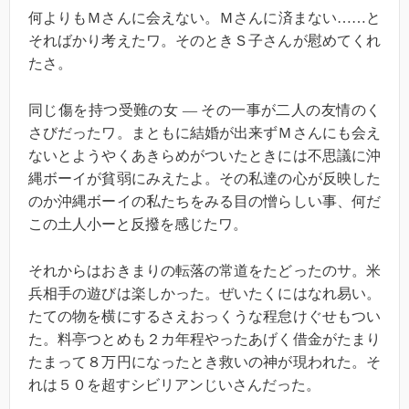
何よりもＭさんに会えない。Ｍさんに済まない……と
そればかり考えたワ。そのときＳ子さんが慰めてくれ
たさ。
同じ傷を持つ受難の女 — その一事が二人の友情のく
さびだったワ。まともに結婚が出来ずＭさんにも会え
ないとようやくあきらめがついたときには不思議に沖
縄ボーイが貧弱にみえたよ。その私達の心が反映した
のか沖縄ボーイの私たちをみる目の憎らしい事、何だ
この土人小ーと反撥を感じたワ。
それからはおきまりの転落の常道をたどったのサ。米
兵相手の遊びは楽しかった。ぜいたくにはなれ易い。
たての物を横にするさえおっくうな程怠けぐせもつい
た。料亭つとめも２カ年程やったあげく借金がたまり
たまって８万円になったとき救いの神が現われた。そ
れは５０を超すシビリアンじいさんだった。