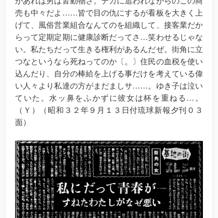
があれば男は皆動物さ。デカに追われながらのこの商
売も中々だよ……皆で目の仇にするが看板を大きく上
げて、風俗営業組合なんてのを組織して、接客業だか
らって定期定期に健康診断だってさ…笑わせるじゃな
い。私たちだって生きる権利があるんだぜ。街角に立
つなというなら死ねってのか〔。〕住民の血税を使い
込んだり、自分の棒給を上げる事だけを考えている偉
い人々より私達の方がまだましサ……。ゆき子は泣い
ていた。水ッ鼻をふかずに彼女は杯を重ねる…。
（Ｙ）（昭和３２年９月１３日付琉球新報夕刊０３
面）