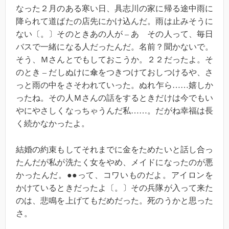
なった２月のある寒い日、具志川の家に帰る途中雨に
降られて道ばたの店先にかけ込んだ。雨は止みそうに
ない〔。〕そのときあの人が – あゝその人って、毎日
バスで一緒になる人だったんだ。名前？聞かないで。
そう、Ｍさんとでもしておこうか。２２だったよ。そ
のとき – だしぬけに傘をつきつけておしつけるや、さ
っと雨の中をさそわれていった。ぬれ乍ら……嬉しか
ったね。その人Ｍさんの話をするときだけは今でもい
やにやさしくなっちゃうんだ私……。だがね幸福は長
く続かなかったよ。
結婚の約束もしてそれまでに金をためたいと話し合っ
たんだが私が洗たく女をやめ、メイドになったのが悪
かったんだ。●●って、コワいものだよ。アイロンを
かけているときだったよ〔。〕その兵隊が入って来た
のは、悲鳴を上げてもだめだった。死のうかと思った
さ。