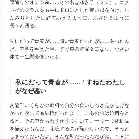
裏通りのオデン屋……その名はゆき子（２６）。コク
ハイのグラスを右手にドロンとした赤い眼を向け、し
んみりとした口調で訴えるように、あざけるように
長々と語る。
私にだって青春が……短い青春だったが……あったん
だ。中学を卒えた年、すぐ軍の洗濯女になり、小さい
体で一生懸命働いたよ。
私にだって青春が……
/
すねたわたし
がなぜ悪い
勿論千いくらかの給料で自分の食いしろさえかせげな
かったが…でも純情だったよ〔。〕あの頃は給料をと
ると、その中からわずかずつ引いて、一つ一つ化粧品
を揃えたもんだ。化粧するのが恥かしいので、そっと
しまっておいたよ。そんな私だったんだがね。１８に