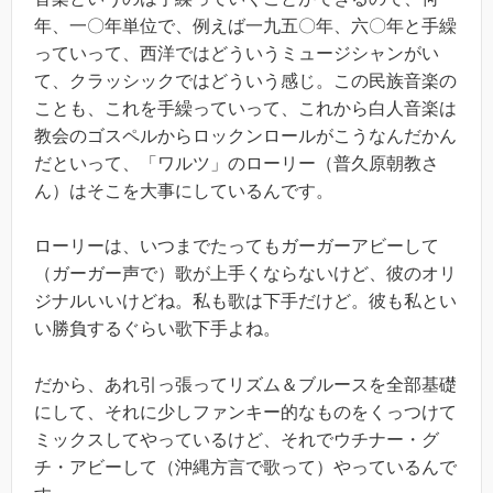
年、一〇年単位で、例えば一九五〇年、六〇年と手繰
っていって、西洋ではどういうミュージシャンがい
て、クラッシックではどういう感じ。この民族音楽の
ことも、これを手繰っていって、これから白人音楽は
教会のゴスペルからロックンロールがこうなんだかん
だといって、「ワルツ」のローリー（普久原朝教さ
ん）はそこを大事にしているんです。
ローリーは、いつまでたってもガーガーアビーして
（ガーガー声で）歌が上手くならないけど、彼のオリ
ジナルいいけどね。私も歌は下手だけど。彼も私とい
い勝負するぐらい歌下手よね。
だから、あれ引っ張ってリズム＆ブルースを全部基礎
にして、それに少しファンキー的なものをくっつけて
ミックスしてやっているけど、それでウチナー・グ
チ・アビーして（沖縄方言で歌って）やっているんで