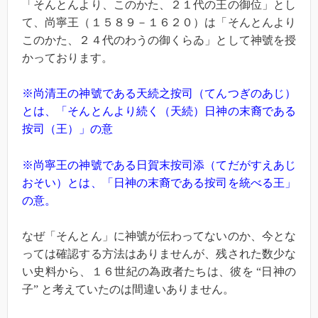
「そんとんより、このかた、２１代の王の御位」とし
て、尚寧王（１５８９－１６２０）は「そんとんより
このかた、２４代のわうの御くらゐ」として神號を授
かっております。
※尚清王の神號である天続之按司（てんつぎのあじ）
とは、「そんとんより続く（天続）日神の末裔である
按司（王）」の意
※尚寧王の神號である日賀末按司添（てだがすえあじ
おそい）とは、「日神の末裔である按司を統べる王」
の意。
なぜ「そんとん」に神號が伝わってないのか、今とな
っては確認する方法はありませんが、残された数少な
い史料から、１６世紀の為政者たちは、彼を “日神の
子” と考えていたのは間違いありません。