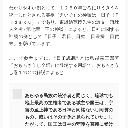
わかりやすい例として、１２６０年ごろにりうきうを
統一したとされる英祖（えいそ）の神號は「日子（Ｔ
ｉｄａｋｕ）」であり、東恩納寛惇先生の論文「琉球
人名考 / 第七章 王の神號」によると、日神に関する
神號の例として「日子、君日、日始、日豊操、日賀
末」を挙げています。
ここで参考までに、
“日子思想”
とは鳥越憲三郎著
『おもろさうし全釈』に登場する用語で、おもろさう
し巻１の２の解説によると、
あらゆる民族の統治者と同じく、琉球でも
地上最高の主権者である城主や国王は、宇
宙の至上神である日神と同格ないし同質の
もの、或いはその子孫と見られていた。し
たがって、国王は日神の守護を直接に受け