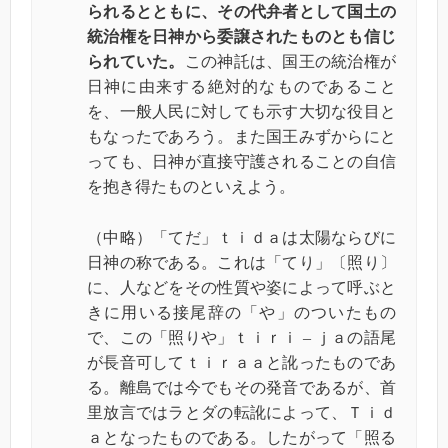
られるとともに、その代弁者として国土の
統治権を日神から委譲されたものとも信じ
られていた。
この神託は、国王の統治権が
日神に由来する絶対的なものであること
を、一般人民に対しても示す大切な役目と
もなったであろう。また国王みずからにと
っても、日神が直接守護されることの自信
を抱き得たものといえよう。
（中略）「てだ」
ｔｉｄａ
は太陽ならびに
日神の称である。これは「てり」〔照り〕
に、人などをその性質や姿によって呼ぶと
きに用いる接尾辞の「や」のついたもの
で、この「照りや」ｔｉｒｉ – ｊａの語尾
が長音可して
ｔｉｒａａ
と訛ったものであ
る。離島では今でもその発音であるが、首
里放言ではラとダの転訛によって、
Ｔｉｄ
ａ
となったものである。したがって「照る