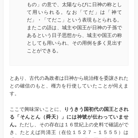
もの」の意で、太陽ならびに日神の称とし
て用いられる。なお「てだ」は「神て
だ」・「てだこ」という表現もとられる。
またこの語は、城主や国王が日神の子孫で
あるという日子思想から、城主や国王の称
としても用いられ、その用例を多く見出す
ことができる。
とあり、古代の為政者は日神から統治権を委譲された
との確信のもと、権力を行使していたことが伺えま
す。
ここで興味深いことに、
りうきう国初代の国王とされ
る「
そんとん（舜天）」には神號が伝わっていませ
ん。
ただし、その存在は１６世紀上の史料で確認がで
き、たとえば尚清王（在位１５２７－１５５５）は