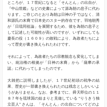
ところが、１７世紀になると「そんとん」の出自が、
『中山世鑑』などの史書によって源為朝の息子に代わ
ります。ご存じのとおり為朝は日神の子ではなく、清
和源氏の末裔で日本史のスター的存在です。羽地朝秀
が「日琉同祖論」を展開するため、彼を為朝の息子と
して記述した可能性が高いのですが、いずれにしても
慶長の役（１６０９）の敗戦により、為政者たちによ
って歴史が書き換えられたわけです。
それによって、為政者たちの宗教観念も変化してしま
い、統治権の根拠が「日神の末裔」から「薩摩の承
認」に代わってしまったのです。
大雑把に説明しましたが、１７世紀初頭の戦争の結
果、歴史が一部書き換えられたのは残念としかいいよ
うがありません。なお、参考までに、舜天即位の１１
８７年を琉球国の始まりと見做している “りうきう独
立芸人” さんは、「そんとん」の出自についてどのよ