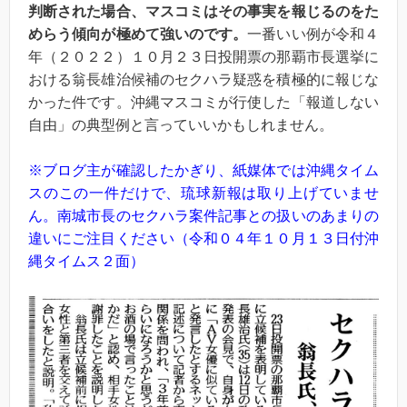
判断された場合、マスコミはその事実を報じるのをた
めらう傾向が極めて強いのです。
一番いい例が令和４
年（２０２２）１０月２３日投開票の那覇市長選挙に
おける翁長雄治候補のセクハラ疑惑を積極的に報じな
かった件です。沖縄マスコミが行使した「報道しない
自由」の典型例と言っていいかもしれません。
※ブログ主が確認したかぎり、紙媒体では沖縄タイム
スのこの一件だけで、琉球新報は取り上げていませ
ん。南城市長のセクハラ案件記事との扱いのあまりの
違いにご注目ください（令和０４年１０月１３日付沖
縄タイムス２面）