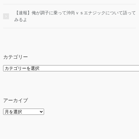
【速報】俺が調子に乗って沖尚ｖｓエナジックについて語って
みるよ
カテゴリー
カ
テ
ゴ
リ
ー
アーカイブ
ア
ー
カ
イ
ブ