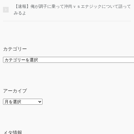
【速報】俺が調子に乗って沖尚ｖｓエナジックについて語って
みるよ
カテゴリー
カ
テ
ゴ
リ
ー
アーカイブ
ア
ー
カ
イ
ブ
メタ情報