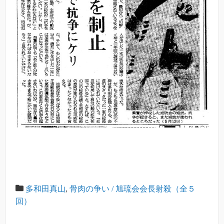
多和田真山
,
骨肉の争い / 旭琉会会長射殺（全５
回）