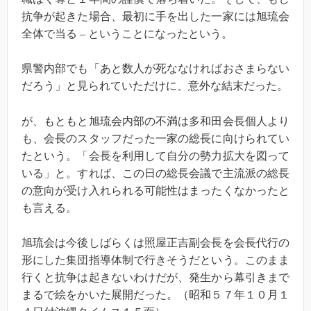
抗争が起きた場合、最初に手を出した一家には旭琉会
全体で当る
–
ということになったという。
県警内部でも「あと数人が死ななければおさまらない
だろう」と見られていただけに、意外な結末だった。
が、もともと旭琉会内部の不満は多和田会長個人より
も、会長のスタッフだった一家の総長に向けられてい
たという。「会長を利用して自分の勢力拡大を図って
いる」と。すれば、この日の総長会議で主流派の総長
の意向が受け入れられる可能性はまったくなかったと
も言える。
旭琉会は今後しばらくは照屋正吉副会長を会長代行の
形にした集団指導体制で行きそうだという。このまま
行くと抗争は起きないわけだが、発生から幕引きまで
まるで絵をかいた展開だった。（昭和５７年１０月１