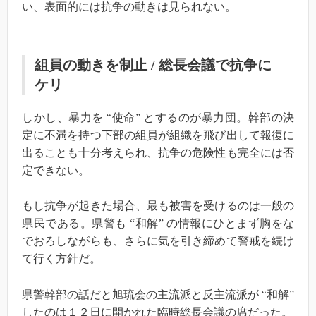
い、表面的には抗争の動きは見られない。
組員の動きを制止 / 総長会議で抗争に
ケリ
しかし、暴力を
“
使命
”
とするのが暴力団。幹部の決
定に不満を持つ下部の組員が組織を飛び出して報復に
出ることも十分考えられ、抗争の危険性も完全には否
定できない。
もし抗争が起きた場合、最も被害を受けるのは一般の
県民である。県警も
“
和解
”
の情報にひとまず胸をな
でおろしながらも、さらに気を引き締めて警戒を続け
て行く方針だ。
県警幹部の話だと旭琉会の主流派と反主流派が
“
和解”
したのは１２日に開かれた臨時総長会議の席だった。