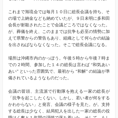
これまで旭琉会では毎月１０日に総長会議を持ち、そ
の場で上納金なども納めていたが、９日未明に多和田
会長が射殺されたことで会議どころではなくなった。
が、葬儀を終え、このままでは抗争も必至の情勢に加
えて県警からの警告もあり、組織として何らかの結論
を出さねばならなくなった。そこで総長会議になる。
場所は沖縄市内のかっぽう。午後５時から午後７時ま
での２時間、参加した１４の総長は言わば
“
和気あい
あい”
といった雰囲気で、最初から
“
和解
”
の結論が準
備されているようなものだった。
会議の冒頭、主流派で行動隊を抱える一家の総長が
「抗争を起こしたくない。しかし、若い者が何をする
かわからない」と発言、会議の様子を見た。が。支持
する総長は少なく、結局犯人を出した一家の総長の役
職はく奪と１年間の謹慎で落ち着いた。そして、もし