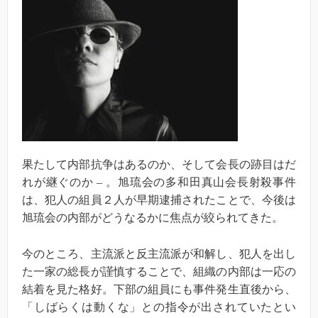
果たして内部抗争はあるのか、そして会長の跡目はだ
れが継ぐのか
–
。旭琉会の多和田真山会長射殺事件
は、犯人の組員２人が早期逮捕されたことで、今後は
旭琉会の内部がどうなるかに焦点が絞られてきた。
今のところ、主流派と反主流派が和解し、犯人を出し
た一家の総長が謹慎することで、組織の内部は一応の
結着を見た格好。下部の組員にも事件発生直後から、
「しばらくは動くな」との指令が出されていたとい