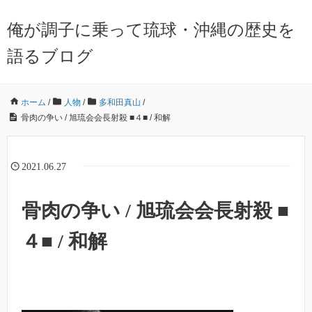
俺が調子に乗って琉球・沖縄の歴史を
語るブログ
ホーム
/
人物
/
多和田真山
/
骨肉の争い / 旭琉会会長射殺 ■４■ / 和解
2021.06.27
骨肉の争い / 旭琉会会長射殺 ■
４■ / 和解