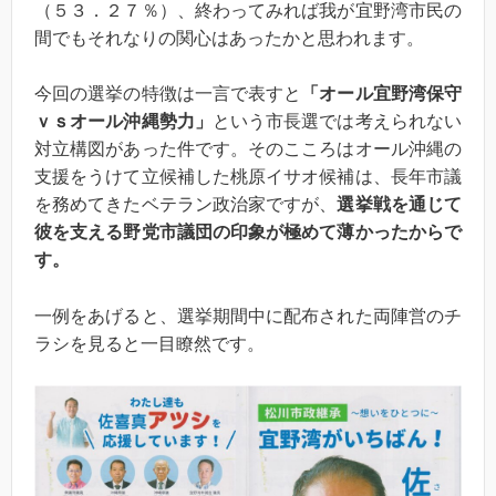
（５３．２７％）、終わってみれば我が宜野湾市民の
間でもそれなりの関心はあったかと思われます。
今回の選挙の特徴は一言で表すと
「オール宜野湾保守
ｖｓオール沖縄勢力」
という市長選では考えられない
対立構図があった件です。そのこころはオール沖縄の
支援をうけて立候補した桃原イサオ候補は、長年市議
を務めてきたベテラン政治家ですが、
選挙戦を通じて
彼を支える野党市議団の印象が極めて薄かったからで
す。
一例をあげると、選挙期間中に配布された両陣営のチ
ラシを見ると一目瞭然です。