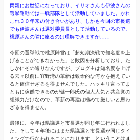
両親にお世話になっており、イサオさんも伊波さんの
選挙運動では一戦部隊として活動していました。かれ
これ３０年来の付き合いがあり、しかも今回の市長選
でも伊波さんは選対委員長として活動しているので、
桃原さんの隣に座るのは理解できますが……
今回の選挙戦で桃原陣営は「超短期決戦で知名度を上
げることができなかった」と敗因を分析しており、た
しかにその通りなんですが、ブログ主は知名度を上げ
る云々以前に宜野湾の革新は致命的な何かを抱えてい
ると確信せざるを得ませんでした。ハッキリ言ってま
ともに稼働できるのが健一郎氏の個人人気と共産党の
組織力だけなので、革新の再建は極めて厳しいと思わ
ざるを得ません。
最後に、今年は県議選と市長選が同じ年に行われまし
た。そして４年後にはまた県議選と市長選が同じタイ
ミングで行なわれることになります。
ということは４