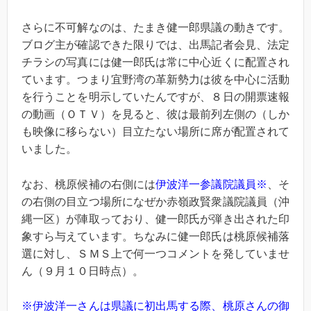
さらに不可解なのは、たまき健一郎県議の動きです。
ブログ主が確認できた限りでは、出馬記者会見、法定
チラシの写真には健一郎氏は常に中心近くに配置され
ています。つまり宜野湾の革新勢力は彼を中心に活動
を行うことを明示していたんですが、８日の開票速報
の動画（ＯＴＶ）を見ると、彼は最前列左側の（しか
も映像に移らない）目立たない場所に席が配置されて
いました。
なお、桃原候補の右側には
伊波洋一参議院議員※
、そ
の右側の目立つ場所になぜか赤嶺政賢衆議院議員（沖
縄一区）が陣取っており、健一郎氏が弾き出された印
象すら与えています。ちなみに健一郎氏は桃原候補落
選に対し、ＳＭＳ上で何一つコメントを発していませ
ん（９月１０日時点）。
※伊波洋一さんは県議に初出馬する際、桃原さんの御