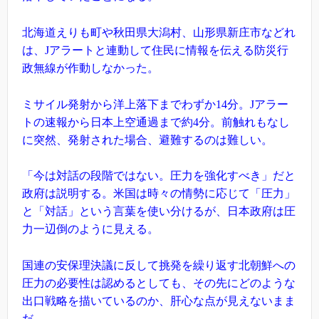
北海道えりも町や秋田県大潟村、山形県新庄市などれ
は、Jアラートと連動して住民に情報を伝える防災行
政無線が作動しなかった。
ミサイル発射から洋上落下までわずか14分。Jアラー
トの速報から日本上空通過まで約4分。前触れもなし
に突然、発射された場合、避難するのは難しい。
「今は対話の段階ではない。圧力を強化すべき」だと
政府は説明する。米国は時々の情勢に応じて「圧力」
と「対話」という言葉を使い分けるが、日本政府は圧
力一辺倒のように見える。
国連の安保理決議に反して挑発を繰り返す北朝鮮への
圧力の必要性は認めるとしても、その先にどのような
出口戦略を描いているのか、肝心な点が見えないまま
だ。