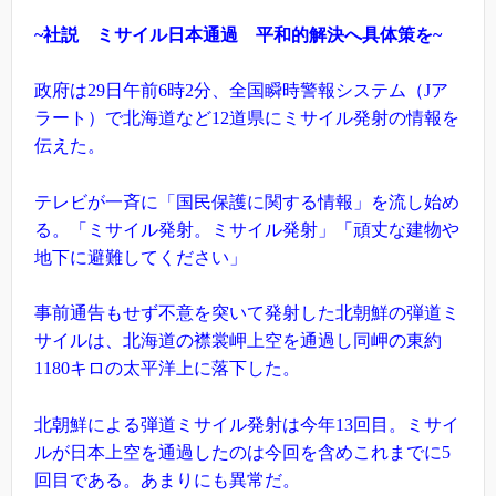
~社説 ミサイル日本通過 平和的解決へ具体策を~
政府は29日午前6時2分、全国瞬時警報システム（Jア
ラート）で北海道など12道県にミサイル発射の情報を
伝えた。
テレビが一斉に「国民保護に関する情報」を流し始め
る。「ミサイル発射。ミサイル発射」「頑丈な建物や
地下に避難してください」
事前通告もせず不意を突いて発射した北朝鮮の弾道ミ
サイルは、北海道の襟裳岬上空を通過し同岬の東約
1180キロの太平洋上に落下した。
北朝鮮による弾道ミサイル発射は今年13回目。ミサイ
ルが日本上空を通過したのは今回を含めこれまでに5
回目である。あまりにも異常だ。