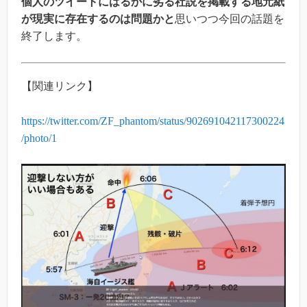
個人のツイートにはるかに劣る社説を掲載する地元紙
が現実に存在するのは問題かと
思いつつ今回の話題を
終了します。
【関連リンク】
https://twitter.com/ZF_phantom/status/902691042117300224
/photo/1