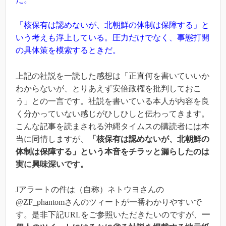
「核保有は認めないが、北朝鮮の体制は保障する」と
いう考えも浮上している。圧力だけでなく、事態打開
の具体策を模索するときだ。
上記の社説を一読した感想は「正直何を書いていいか
わからないが、とりあえず安倍政権を批判しておこ
う」との一言です。社説を書いている本人が内容を良
く分かっていない感じがひしひしと伝わってきます。
こんな記事を読まされる沖縄タイムスの購読者には本
当に同情しますが、
「核保有は認めないが、北朝鮮の
体制は保障する」という本音をチラッと漏らしたのは
実に興味深いです。
Jアラートの件は（自称）ネトウヨさんの
@ZF_phantomさんのツィートが一番わかりやすいで
す。是非下記URLをご参照いただきたいのですが、
一