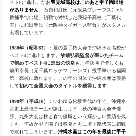
スト8に進出。なお
豊見城高校はこのあと甲子園出場
がありません
。石嶺和彦氏（元阪急ブレーブス）が4
番捕手で出場、初戦で対戦した我孫子高校（千葉代
表）に和田豊氏（元阪神タイガース監督）がスタメン
出場しています。
1988年（昭和63）
：夏の選手権大会で沖縄水産高校が
ベスト4に進出します。
故栽弘義監督が率いたチーム
で初めてベスト4に進出の快挙も
、準決勝で惜しくも
前田幸長（元千葉ロッテマリーンズ）投手率いる福岡
第一高校に敗れます。この年の国体で沖縄水産は優勝
して
初めて全国大会のタイトルを獲得します
。
1998年（平成10）
：いわゆる松坂世代の年で、沖縄水
産史上最強チームが誕生します。秋の神宮大会準優
勝、九州大会は秋と春で優勝という輝かしい実績を残
すも、何故か甲子園では春夏ともに埼玉県代表に初戦
で敗れてしまいます。
沖縄水産はこの年を最後に甲子