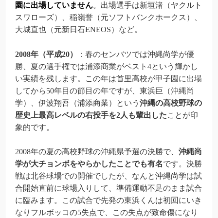
園に出場していません
。出場選手は新垣渚（ヤクルト
スワローズ）、稲嶺誉（元ソフトバンクホークス）、
大城直也（元新日石ENEOS）など。
2008年（平成20）
：春のセンバツでは沖縄尚学が優
勝、夏の選手権では浦添商業がベスト4という輝かし
い実績を残します。この年は首里高校が甲子園に出場
してから50年目の節目の年ですが、東浜巨（沖縄尚
学）、伊波翔吾（浦添商業）という
沖縄の高校野球の
歴史上最高レベルの右投手を2人も輩出した
ことが印
象的です。
2008年の夏の高校野球の沖縄県予選の決勝で、
沖縄尚
学が大チョンボをやらかしたことでも有名
です。決勝
戦は北谷球場での開催でしたが、なんと沖縄尚学は試
合開始直前に球場入りして、準備運動不足のまま試合
に臨みます。この試合で先発の東浜くんは初回にいき
なりフルボッコの5失点で、この失点が致命傷になり