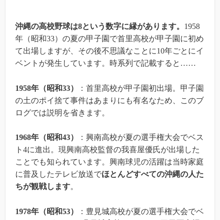
沖縄の高校野球は8という数字に縁があります。
1958
年（昭和33）の夏の甲子園で首里高校が甲子園に初め
て出場しますが、その後不思議なことに10年ごとにイ
ベントが発生しています。時系列で記載すると……
1958年（昭和33）
：首里高校が甲子園初出場。甲子園
の土のポイ捨て事件はあまりにも有名なため、このブ
ログでは説明を省きます。
1968年（昭和43）
：興南高校が夏の選手権大会でベス
ト4に進出。現興南高校監督の我喜屋優氏が出場した
ことでも知られています。興南球児の活躍は当時家庭
に普及したテレビ放送で
ほとんどすべての沖縄の人た
ちが観戦します
。
1978年（昭和53）
：豊見城高校が夏の選手権大会でベ