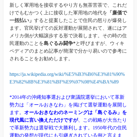
新しく軍用地を接収するやり方も無茶苦茶で、これだ
けでもむかつく上に接収した軍用地の地代を
「廉価で
一括払い」
すると提案したことで住民の怒りが爆発し
ます。官民挙げての反対運動が展開されて、遂にはア
メリカ側が大幅譲歩する形で決着します。その時の住
民運動のことを
島ぐるみ闘争*
と呼びますが、ウィキ
ペディアのまとめ記事が簡潔で分かり易いので参考に
されることをお勧めします。
https://ja.wikipedia.org/wiki/%E5%B3%B6%E3%81%90%
E3%82%8B%E3%81%BF%E9%97%98%E4%BA%89
*2014年の沖縄知事選および衆議院選挙において革新
勢力は「オールおきなわ」を掲げて選挙運動を展開し
ます。
オールおきなわのネーミングは「島ぐるみ」を
現代風に言い換えただけですが
、この戦略が大当たり
で革新勢力は選挙戦で大勝利します。1950年代の住民
運動の発想が現代にも引継ぎされている例と言えま