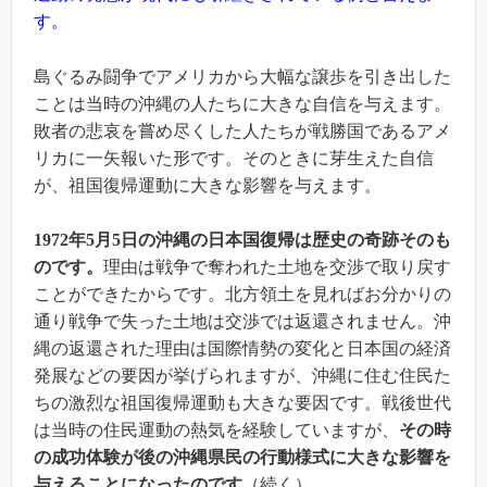
す。
島ぐるみ闘争でアメリカから大幅な譲歩を引き出した
ことは当時の沖縄の人たちに大きな自信を与えます。
敗者の悲哀を嘗め尽くした人たちが戦勝国であるアメ
リカに一矢報いた形です。そのときに芽生えた自信
が、祖国復帰運動に大きな影響を与えます。
1972年5月5日の沖縄の日本国復帰は歴史の奇跡
そのも
のです。
理由は戦争で奪われた土地を交渉で取り戻す
ことができたからです。北方領土を見ればお分かりの
通り戦争で失った土地は交渉では返還されません。沖
縄の返還された理由は国際情勢の変化と日本国の経済
発展などの要因が挙げられますが、沖縄に住む住民た
ちの激烈な祖国復帰運動も大きな要因です。戦後世代
は当時の住民運動の熱気を経験していますが、
その時
の成功体験が後の沖縄県民の行動様式に大きな影響を
与えることになったのです
（続く）。