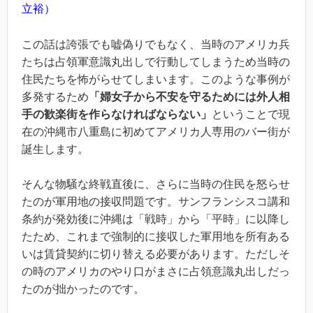
立裕）
この話は誇張でも嘘偽りでもなく、当時のアメリカ兵
たちは占領軍意識丸出しで行動してしまうため当時の
住民たちを怖がらせてしまいます。このような事例が
多発するため
「婦女子から不安を守るためには外人相
手の歓楽街を作らなければならない」
ということで現
在の沖縄市八重島に初めてアメリカ人専用のバー街が
誕生します。
そんな物騒な終戦直後に、さらに当時の住民を怒らせ
たのが軍用地の接収問題です。サンフランシスコ講和
条約が発効後に沖縄は「戦時」から「平時」に以降し
たため、これまで強制的に接収した軍用地を所有ある
いは賃貸契約に切り替える必要があります。ただしそ
の時のアメリカのやり口がまさに占領意識丸出しだっ
たのが拙かったのです。