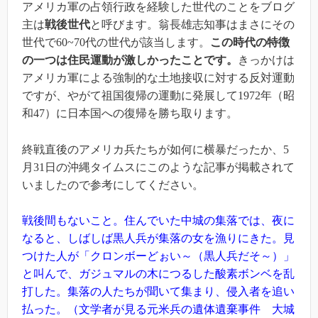
アメリカ軍の占領行政を経験した世代のことをブログ
主は
戦後世代
と呼びます。翁長雄志知事はまさにその
世代で60~70代の世代が該当します。
この時代の特徴
の一つは
住民運動が激しかった
ことです。
きっかけは
アメリカ軍による強制的な土地接収に対する反対運動
ですが、やがて祖国復帰の運動に発展して1972年（昭
和47）に日本国への復帰を勝ち取ります。
終戦直後のアメリカ兵たちが如何に横暴だったか、5
月31日の沖縄タイムスにこのような記事が掲載されて
いましたので参考にしてください。
戦後間もないこと。住んでいた中城の集落では、夜に
なると、しばしば黒人兵が集落の女を漁りにきた。見
つけた人が「クロンボーどぉい～（黒人兵だそ～）」
と叫んで、ガジュマルの木につるした酸素ボンベを乱
打した。集落の人たちが聞いて集まり、侵入者を追い
払った。（文学者が見る元米兵の遺体遺棄事件 大城