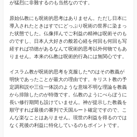
が猛烈に非難するのも当然なのです。
原始仏教にも呪術的思考はありません。ただし日本に
導入されたときはすでにどっぷり呪術の世界に染まっ
た状態でした。仏像拝んでご利益の精神は呪術そのも
のですし、日本人大好きの般若心経を何回も何回も写
経すれば功徳があるなんて呪術的思考以外何物でもあ
りません。本来の仏教は呪術的行為には無関心です。
イスラム教が呪術的思考を克服した*のはその教義が
明快であったことが最大の理由です。キリスト教の予
定調和説や三位一体説のような意味不明な理論を教義
から排除したのが特徴です。仏教のようにべらぼうに
長い修行期間も設けていません。神が提示した教義を
順守すれば最後の審判で天国ルート確定ですので、こ
んな楽なことはありません。現世の利益を得るのでは
なく死後の利益に特化しているのもポイントです。