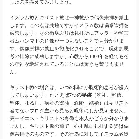
したのを考えてみましょう。
イスラム教とキリスト教は一神教かつ偶像崇拝を禁止
します。この点は共通ですがイスラム教は偶像崇拝を
厳禁します。その徹底ぶりは礼拝所にアッラーや預言
者ムハンマドの肖像が一つもないことでも分かりま
す。偶像崇拝の禁止を徹底化させることで、呪術的思
考の排除に成功しますが、布教から1300年を経てもそ
の精神が継続されていることには驚きを禁じえませ
ん。
キリスト教の場合は、いつの間にか呪術的思考が侵入
してしまいます。たとえば
7つの秘跡
（洗礼、堅信、
聖体、ゆるし、病者の塗油、叙階、結婚）はキリスト
者でないブログ主から見ると呪術にしか見えません。
第一イエス・キリストの肖像も本人かどうか分かりま
せんし、キリスト像の前で一心不乱に礼拝する姿は偶
像崇拝そのものです。その行為に対してイスラム教徒