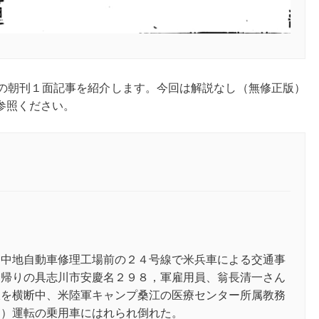
の朝刊１面記事を紹介します。今回は解説なし（無修正版）
参照ください。
、中地自動車修理工場前の２４号線で米兵車による交通事
会帰りの具志川市安慶名２９８，軍雇用員、翁長清一さん
線を横断中、米陸軍キャンプ桑江の医療センター所属教務
０）運転の乗用車にはれられ倒れた。