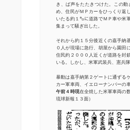
き、ば声をたたきつけた。この動
め、住民がＭＰカーをひっくり返
いたる約１㌔に道路でＭＰ車や米
集まって騒ぎ出した。
それから約１５分後近くの嘉手納
０人が現場に急行、胡屋から園田
住民約２０００人近くが道路を封
いる。しかし、米軍武装兵、憲兵
暴動は嘉手納第２ゲートに通ずる
カー軍車両、イエローナンバーの
午前４時現
在全焼した米軍車両の
琉球新報１３面
）