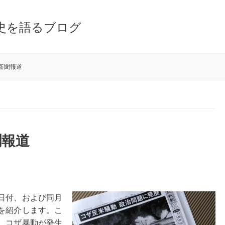
史を語るブログ
 新聞報道
聞報道
日付、および同月
を紹介します。こ
、コザ暴動が発生