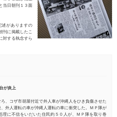
と当日朝刊１３面
記述がありますの
朝刊に掲載したこ
に対する執念すら
０台が炎上
ごろ、コザ市胡屋付近で外人車が沖縄人をひき負傷させた
後、外人運転の車が沖縄人運転の車に衝突した。ＭＰ隊が
処理に不信をいだいた住民約５０人が、ＭＰ隊を取り巻