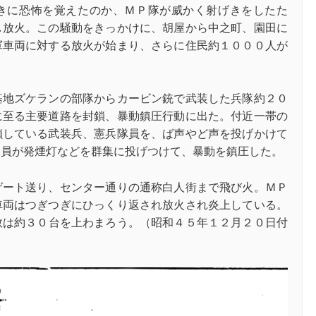
きに恐怖を覚えたのか、ＭＰ隊が威かく射げきをしたた
し放火。この騒動をきっかけに、胡屋から中之町、園田に
軍車両に対する放火が始まり、さらに住民約１０００人が
基地ズケランの部隊からカービン銃で武装した兵隊約２０
に至る主要道路を封鎖、暴動鎮圧行動に出た。付近一帯の
鎖している武装兵、憲兵隊員を、ば声やど声を投げかけて
隊員が発煙灯などを群集に投げつけて、暴動を鎮圧した。
ゲート送り、センター通りの通称白人街まで飛び火。ＭＰ
車両はつぎつぎにひっくり返され放火され炎上している。
数は約３０台を上わまろう。
（昭和４５年１２月２０日付