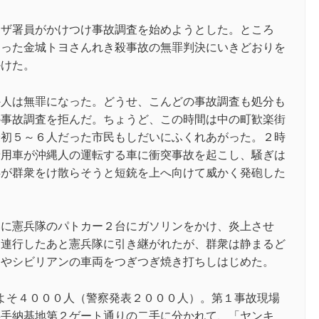
コザ署員がかけつけ事故調査を始めようとした。ところ
こった金城トヨさんれき殺事故の無罪判決にいきどおりを
かけた。
外人は無罪になった。どうせ、こんどの事故調査も処分も
の事故調査を拒んだ。ちょうど、この時間は中の町歓楽街
最初５～６人だった市民もしだいにふくれあがった。２時
乗用車が沖縄人の運転する車に衝突事故を起こし、騒ぎは
兵が群衆をけ散らそうと短銃を上へ向けて威かく発砲した
いに憲兵隊のパトカー２台にガソリンをかけ、炎上させ
に連行したあと憲兵隊に引き継がれたが、群衆は静まるど
ーやシビリアンの車両をつぎつぎ焼き打ちしはじめた。
よそ４０００人（警察発表２０００人）。第１事故現場
嘉手納基地第２ゲート通りの二手に分かれて、「ヤンキ