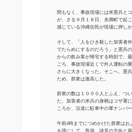
間もなく、事故現場には米憲兵と
が、さる９月１８日、糸満町で起
感じている沖縄住民が現場に押し
そして、「人をひき殺した加害者
でたらめにするのだろう」と憲兵
からの飲み客が帰宅する時刻で、
ごろ、事故現場近くで外人運転の
さらに大きくなった。そこへ、憲
ため、群衆は激高した。
群衆の数は１０００人とふえ、つ
た。加害者の米兵の身柄はコザ署
ころか、沿道に駐車中の軍ナンバ
午前4時までにつめかけた群衆はお
を境にして、島袋、諸見の方向と