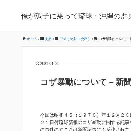
俺が調子に乗って琉球・沖縄の歴
ホーム
/
史料
/
アメリカ世（史料）
/
コザ暴動について -
2021.01.08
コザ暴動について – 新
今回は昭和４５（１９７０）年１２月２０
２１日付琉球新報のコザ暴動に関する記事
の事件のすごさは新聞記事にも反映されて