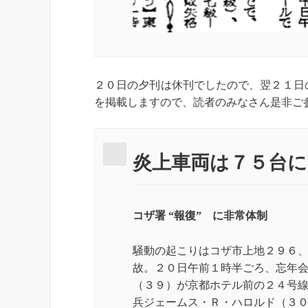
２０日の夕刊は休刊でしたので、翌２１日
を掲載しますので、読者のみなさん是非ご
炎上車両は７５台に
コザ署 “報復” に非常体制
騒動の起こりはコザ市上地２９６
故。２０日午前１時半ごろ、忘年
（３９）が京都ホテル前の２４号
兵ジェームス・Ｒ・ハロルド（３