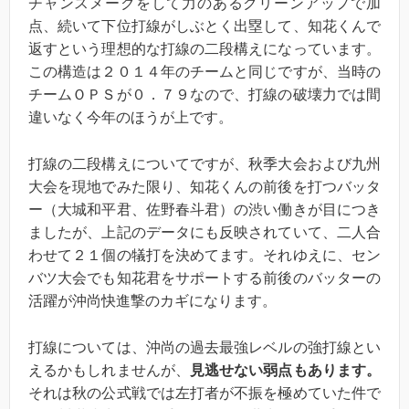
チャンスメークをして力のあるクリーンアップで加
点、続いて下位打線がしぶとく出塁して、知花くんで
返すという理想的な打線の二段構えになっています。
この構造は２０１４年のチームと同じですが、当時の
チームＯＰＳが０．７９なので、打線の破壊力では間
違いなく今年のほうが上です。
打線の二段構えについてですが、秋季大会および九州
大会を現地でみた限り、知花くんの前後を打つバッタ
ー（大城和平君、佐野春斗君）の渋い働きが目につき
ましたが、上記のデータにも反映されていて、二人合
わせて２１個の犠打を決めてます。それゆえに、セン
バツ大会でも知花君をサポートする前後のバッターの
活躍が沖尚快進撃のカギになります。
打線については、沖尚の過去最強レベルの強打線とい
えるかもしれませんが、
見逃せない弱点もあります。
それは秋の公式戦では左打者が不振を極めていた件で