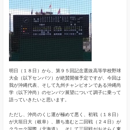
明日（１８日）から、第９５回記念選抜高等学校野球
大会（以下センバツ）が絶賛開催予定ですが、今回は
我が沖縄代表、そして九州チャンピオンである沖縄尚
学（以下沖尚）のセンバツ展望について調子に乗って
語っていきたいと思います。
ただし、沖尚のくじ運が極めて悪く、初戦（１８日）
が大垣日大（岐阜）、勝ち進むと二回戦（２４日）が
クラーク国際（北海道）、そして三回戦がおそらく東