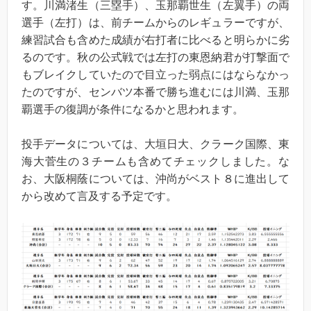
す。川満渚生（三塁手）、玉那覇世生（左翼手）の両
選手（左打）は、前チームからのレギュラーですが、
練習試合も含めた成績が右打者に比べると明らかに劣
るのです。秋の公式戦では左打の東恩納君が打撃面で
もブレイクしていたので目立った弱点にはならなかっ
たのですが、センバツ本番で勝ち進むには川満、玉那
覇選手の復調が条件になるかと思われます。
投手データについては、大垣日大、クラーク国際、東
海大菅生の３チームも含めてチェックしました。な
お、大阪桐蔭については、沖尚がベスト８に進出して
から改めて言及する予定です。