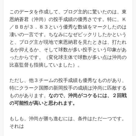
このデータを作成して、ブログ主的に驚いたのは、東
恩納蒼君（沖尚）の投手成績の優秀さです。特に、Ｋ
／ＢＢが３．８３という優秀な数値をマークしたのは
凄いの一言です。ちなみになぜビックリしたかという
と、ブログ主が現地で東恩納君を見たときは、打たれ
るか抑えるか、そして球数が多い投手という印象があ
ったからです。（変化球主体で球数が多い点は沖尚の
比嘉監督も指摘していました）。
ただし、他３チームの投手成績も優秀なものがあり、
特にクラーク国際の新岡投手の成績は沖尚に匹敵する
ものがあります。
なので、沖尚がコケるには、２回戦
の可能性が高いと思われます。
もしも、沖尚が勝ち進むには、条件はただ一つです。
それは