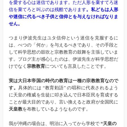
を愛する心は迷信であります。ただ人形を棄すてろ迷
信を棄てろと叫ぶのは残酷であります
。私どもは人形
や迷信に代るべき子供と信仰とを与えなければなりま
せん。
つまり伊波先生はユタ信仰という迷信を克服するに
は、べつの「何か」を与えるべきであり、その手段と
して科学思想の鼓吹と宗教教育の鼓舞を主張していま
す。ブログ主が感心したのは、伊波先生が科学思想だ
けでなく
宗教教育
についても言及したことです。
実は大日本帝国の時代の教育は一種の宗教教育なので
す。
具体的には “教育勅語” の唱和に代表されるよう
に天皇の権威を生徒に叩き込んで日本臣民を育成する
ことが最大目的であり、言い換えると政府が全国民に
天皇教
を布教しているようなものです。
我が沖縄の場合は、明治に入ってから学校で
“天皇の