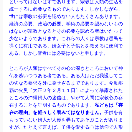
といってはないはずであります。宗教は人類の生活を
統一するに必要なるものであります。しかしながら、
世には宗教の必要を認めない人もたくさんあります。
経済の必要、政治の必要、学術の必要を認めないもの
はないが宗教となるとその必要を認める者はいたって
少ないようであります。これらの人々は宗教は愚民を
導くに有用である、婦女子と子供とを教えるに便利で
ある、しかし智者には必要はないと申します。
ところが人類はすべてその心の深きところにおいて神
仏を慕いつつある者である。ある人はただ我慢してこ
の切なる要求を外に発せざるまでであります。今度那
覇の火災〔大正２年２月１１日〕によって暴露された
ところの沖縄婦人の迷信は、やがて人間に宗教心の存
在することを証明するものであります。
私どもは「存
在の理由」を軽々しく看みてはなりません。
子供を有
もっていない婦人が人形を弄もてあそぶことがありま
すが、たとえて言えば、子供を愛する心は信仰で人形