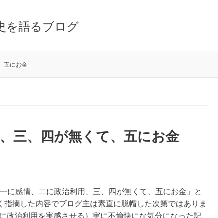
史を語るブログ
、五にお金
用、三、四が無くて、五にお金
るある、一に感情、二に政治利用、三、四が無くて、五にお金」と
く指摘した内容でブログ主は素直に脱帽した次第ではありま
二に政治利用を実感させる）実に不愉快にな気分になった記