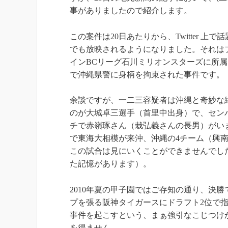
事がありましたので紹介します。
この案件は20日あたりから、Twitter 
でも放映されるようになりました。それは
インBCリーグ石川ミリオンスターズに所属
で沖縄県警に身柄を拘束された事件です。
余談ですが、一二三容疑者は沖縄と奇妙な
のが大城卓三選手（首里中出身）で、センバ
チで赤嶺琢さん（栽弘義さんの長男）がいまし
で東海大相模が来沖、沖縄の4チーム（興
この試合は見にいくことができませんでし
た記憶があります）。
2010年夏の甲子園ではご存知の通り、決
プを張る阪神タイガースにドラフト2位で指
事件を起こすという、まぁ強引なこじつけ
を得ません。