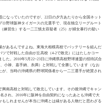
上で話題になっていたのですが、22日の夕方あたりから全国ネット
プロ野球阪神タイガースの元選手で、現在独立リーグルート
（練習生）する一二三慎太容疑者（25）が婦女暴行の疑い
縁があるんですよね。東海大相模高校でバッテリーを組んだ
ツで対戦した自由が丘高校（4-2で敗北）にはたしかコー
た。2010年5月22~23日に沖縄県高校野球連盟の招待試合
南、小禄、嘉手納、糸満）と対戦して全勝しています（なお
たが、当時の沖縄県の野球関係者から一二三選手が絶賛され
勝で興南高校と対戦して敗北しています。その後沖縄でキャン
名され、2016年に阪神を自由契約になったあとも沖縄で大
かもしれませんが本当に沖縄とは縁がある人物だと思わざる