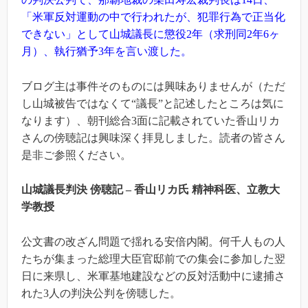
「米軍反対運動の中で行われたが、犯罪行為で正当化
できない」として山城議長に懲役2年（求刑同2年6ヶ
月）、執行猶予3年を言い渡した。
ブログ主は事件そのものには興味ありませんが（ただ
し山城被告ではなくて“議長”と記述したところは気に
なります）、朝刊総合3面に記載されていた香山リカ
さんの傍聴記は興味深く拝見しました。読者の皆さん
是非ご参照ください。
山城議長判決 傍聴記 – 香山リカ氏 精神科医、立教大
学教授
公文書の改ざん問題で揺れる安倍内閣。何千人もの人
たちが集まった総理大臣官邸前での集会に参加した翌
日に来県し、米軍基地建設などの反対活動中に逮捕さ
れた3人の判決公判を傍聴した。