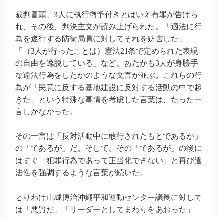
裁判冒頭、3人に執行猶予付きとはいえ有罪が告げら
れ、その後、判決主文が読み上げられた。「適法に行
為を遂行する防衛局員に対してそれを妨害した」
「（3人が行ったことは）憲法21条で定められた表現
の自由を逸脱している」など、あたかも3人が身勝手
な違法行為をしたかのような文言が並ぶ。これらの行
為が「民意に反する基地建設に反対する活動の中で起
きた」という特殊な事情を考慮した言葉は、たった一
言しかなかった。
その一言は「反対活動中に敢行されたもとであるが」
の「であるが」だ。そして、その「であるが」の後に
はすぐ「犯罪行為であって正当化できない」と再び違
法性を強調するような言葉が続いた。
とりわけ山城博治沖縄平和運動センター議長に対して
は「悪質だ」「リーダーとしてまわりをあおった」