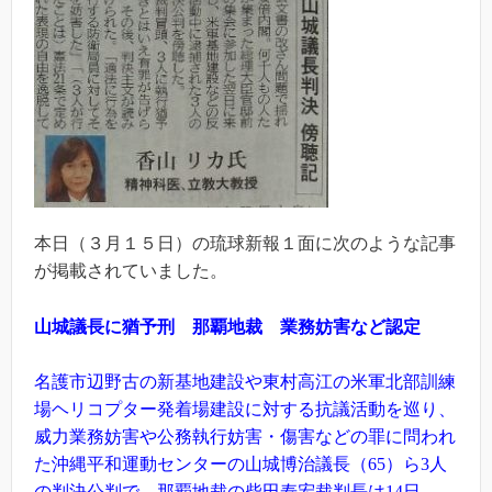
本日（３月１５日）の琉球新報１面に次のような記事
が掲載されていました。
山城議長に猶予刑 那覇地裁 業務妨害など認定
名護市辺野古の新基地建設や東村高江の米軍北部訓練
場ヘリコプター発着場建設に対する抗議活動を巡り、
威力業務妨害や公務執行妨害・傷害などの罪に問われ
た沖縄平和運動センターの山城博治議長（65）ら3人
の判決公判で、那覇地裁の柴田寿宏裁判長は14日、