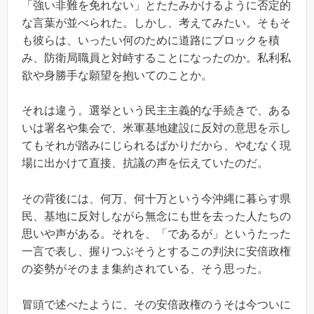
「強い非難を免れない」とたたみかけるように否定的
な言葉が並べられた。しかし、考えてみたい。そもそ
も彼らは、いったい何のために道路にブロックを積
み、防衛局職員と対峙することになったのか。私利私
欲や身勝手な願望を抱いてのことか。
それは違う。選挙という民主主義的な手続きで、ある
いは署名や集会で、米軍基地建設に反対の意思を示し
てもそれが踏みにじられるばかりだから、やむなく現
場に出かけて直接、抗議の声を伝えていたのだ。
その背後には、何万、何十万という今沖縄に暮らす県
民、基地に反対しながら無念にも世を去った人たちの
思いや声がある。それを、「であるが」というたった
一言で表し、握りつぶそうとするこの判決に安倍政権
の姿勢がそのまま集約されている、そう思った。
冒頭で述べたように、その安倍政権のうそは今ついに