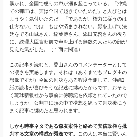
暴かれ、全国で怒りの声が湧き起こっている。「沖縄
での弾圧は、実は全国で起きていたのだ」と人びとは
ようやく気付いたのだ。「であるが、権力に従うのは
仕方ない」では、もはや済まされない。顔を上げて法
廷をでる山城さん、稲葉博さん、添田充啓さんの後ろ
に、総理大臣官邸前で声を上げる無数の人たちの顔が
見えた気がした。（１面に関連）
この記事を読むと、香山さんのコメンテーターとして
の凄さを実感します。それは（あくまでもブログ主の
想像ですが）今回の判決をある程度予測して、沖縄2
紙の読者が喜びそうな記述に纏めたからです。おそら
く琉球新報社から事前に傍聴記を依頼されていたので
しょうか、公判中に頭の中で構想を練って判決後にう
まく記事に纏めたと思われます。
しかも時事ネタである森友案件と絡めて安倍政権を批
判する文章の構成が秀逸です。
この人は本当に賢いん