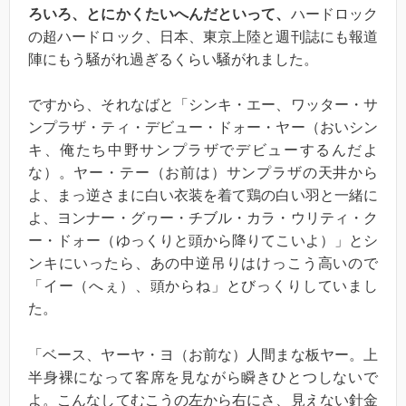
ろいろ、とにかくたいへんだといって、
ハードロック
の超ハードロック、日本、東京上陸と週刊誌にも報道
陣にもう騒がれ過ぎるくらい騒がれました。
ですから、それなばと「シンキ・エー、ワッター・サ
ンプラザ・ティ・デビュー・ドォー・ヤー（おいシン
キ、俺たち中野サンプラザでデビューするんだよ
な）。ヤー・テー（お前は）サンプラザの天井から
よ、まっ逆さまに白い衣装を着て鶏の白い羽と一緒に
よ、ヨンナー・グヮー・チブル・カラ・ウリティ・ク
ー・ドォー（ゆっくりと頭から降りてこいよ）」とシ
ンキにいったら、あの中逆吊りはけっこう高いので
「イー（へぇ）、頭からね」とびっくりしていまし
た。
「ベース、ヤーヤ・ヨ（お前な）人間まな板ヤー。上
半身裸になって客席を見ながら瞬きひとつしないで
よ。こんなしてむこうの左から右にさ、見えない針金