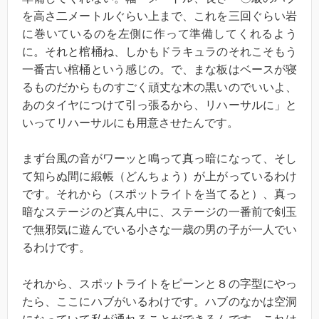
を高さ二メートルぐらい上まで、これを三回ぐらい岩
に巻いているのを左側に作って準備してくれるよう
に。それと棺桶ね、しかもドラキュラのそれこそもう
一番古い棺桶という感じの。で、まな板はベースが寝
るものだからものすごく頑丈な木の黒いのでいいよ、
あのタイヤにつけて引っ張るから、リハーサルに」と
いってリハーサルにも用意させたんです。
まず台風の音がワーッと鳴って真っ暗になって、そし
て知らぬ間に緞帳（どんちょう）が上がっているわけ
です。それから（スポットライトを当てると）、真っ
暗なステージのど真ん中に、ステージの一番前で剣玉
で無邪気に遊んでいる小さな一歳の男の子が一人でい
るわけです。
それから、スポットライトをピーンと８の字型にやっ
たら、ここにハブがいるわけです。ハブのなかは空洞