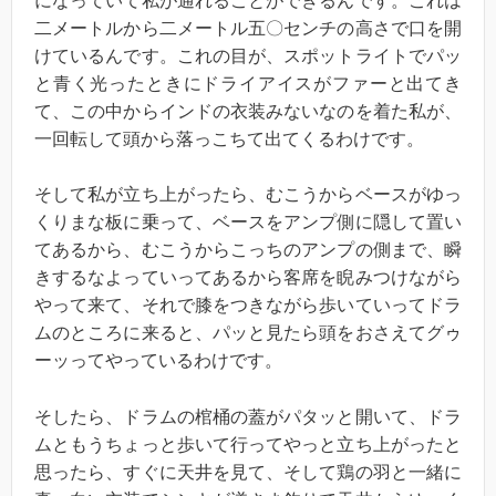
になっていて私が通れることができるんです。これは
二メートルから二メートル五〇センチの高さで口を開
けているんです。これの目が、スポットライトでパッ
と青く光ったときにドライアイスがファーと出てき
て、この中からインドの衣装みないなのを着た私が、
一回転して頭から落っこちて出てくるわけです。
そして私が立ち上がったら、むこうからベースがゆっ
くりまな板に乗って、ベースをアンプ側に隠して置い
てあるから、むこうからこっちのアンプの側まで、瞬
きするなよっていってあるから客席を睨みつけながら
やって来て、それで膝をつきながら歩いていってドラ
ムのところに来ると、パッと見たら頭をおさえてグゥ
ーッってやっているわけです。
そしたら、ドラムの棺桶の蓋がパタッと開いて、ドラ
ムともうちょっと歩いて行ってやっと立ち上がったと
思ったら、すぐに天井を見て、そして鶏の羽と一緒に