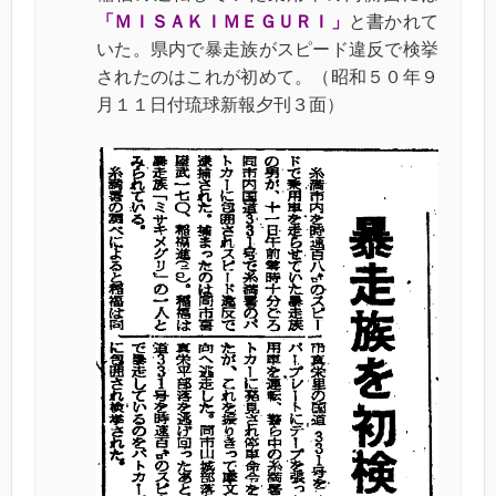
「ＭＩＳＡＫＩＭＥＧＵＲＩ」
と書かれて
いた。県内で暴走族がスピード違反で検挙
されたのはこれが初めて。（昭和５０年９
月１１日付琉球新報夕刊３面）