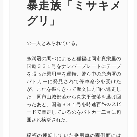
暴走族「ミサキメ
グリ」
の一人とみられている。
糸満署の調べによると稲福は同市真栄里の
国道３３１号をナンバープレートにテープ
を張った乗用車を運転、警ら中の糸満署の
パトカーに発見されて停車命令を受けた
が、これを振りきって摩文仁方面へ逃走し
た。同市山城部落から真栄平部落を逃げ回
ったあと、国道３３１号を時速百㌔のスピ
ードで暴走しているのをパトカー二台に包
囲され検挙された。
稲福の運転していた乗用車の両側面には