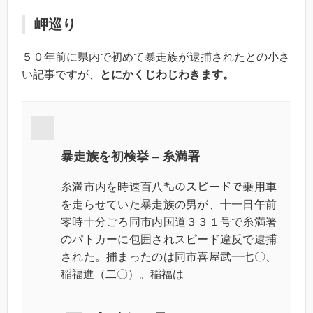
岬巡り
５０年前に県内で初めて暴走族が逮捕されたとの小さ
い記事ですが、
とにかくじわじわきます。
暴走族を初検挙
–
糸満署
糸満市内を時速百八㌔のスピードで乗用車
を走らせていた暴走族の男が、十一日午前
零時十分ごろ同市内国道３３１号で糸満署
のパトカーに包囲されスピード違反で逮捕
された。捕まったのは同市喜屋武一七〇、
稲福進（二〇）。稲福は