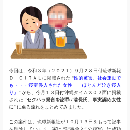
今回は、令和３年（２０２１）９月２８日付琉球新報
ＤＩＧＩＴＡＬに掲載された “
性的被害、社会運動で
も・・・寝室侵入された女性
「ほとんど泣き寝入
り」
” から、今月１３日付沖縄タイムス０２面に掲載
された “
セクハラ発言を謝罪 / 翁長氏、事実認め女性
に
” に至る流れをまとめてみました。
この案件は、琉球新報社が１０月１３日をもって記事
を削除しています。実は “記事全文” の複写には成功