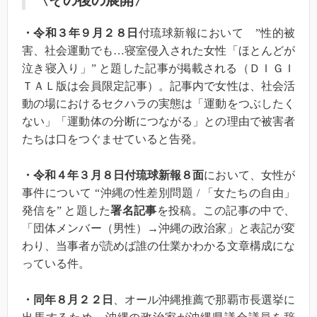
〈その後の展開〉
・令和３年９月２８日
付琉球新報において ”性的被
害、社会運動でも…寝室侵入された女性「ほとんどが
泣き寝入り」” と題した記事が掲載される（ＤＩＧＩ
ＴＡＬ版は会員限定記事）。記事内で女性は、社会活
動の場におけるセクハラの実態は「運動をつぶしたく
ない」「運動体の分断につながる」との理由で被害者
たちは口をつぐませていると告発。
・令和４年３月８日付琉球新報８面
において、女性が
事件について “
沖縄の性差別問題
/
「女たちの自由」
発信を” と題した
署名記事
を投稿。
この記事の中で、
「団体メンバー（男性）→沖縄の政治家」と表記が変
わり、当事者が読めば誰の仕業かわかる文章構成にな
っている件。
・同年８月２２日
、オール沖縄推薦で那覇市長選挙に