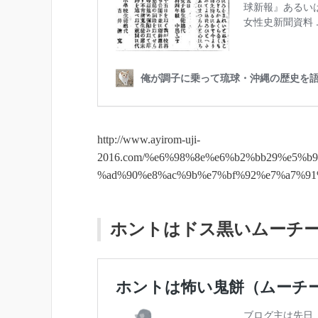
http://www.ayirom-uji-
2016.com/%e6%98%8e%e6%b2%bb29%e5%b
%ad%90%e8%ac%9b%e7%bf%92%e7%a7%91
ホントはドス黒いムーチ