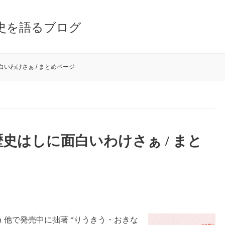
史を語るブログ
いわけさぁ / まとめページ
史はしに面白いわけさぁ / まと
n 他で発売中に拙著 “りうきう・おきな