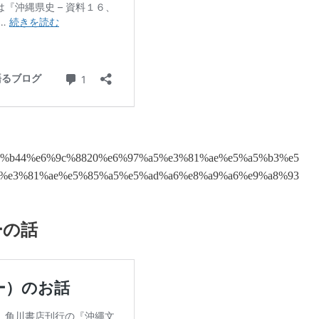
9%b44%e6%9c%8820%e6%97%a5%e3%81%ae%e5%a5%b3%e5
%e3%81%ae%e5%85%a5%e5%ad%a6%e8%a9%a6%e9%a8%93
ーの話