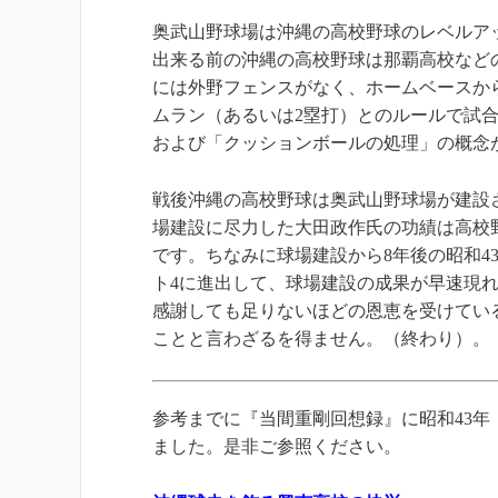
奥武山野球場は沖縄の高校野球のレベルア
出来る前の沖縄の高校野球は那覇高校など
には外野フェンスがなく、ホームベースから
ムラン（あるいは2塁打）とのルールで試
および「クッションボールの処理」の概念
戦後沖縄の高校野球は奥武山野球場が建設
場建設に尽力した大田政作氏の功績は高校
です。ちなみに球場建設から8年後の昭和4
ト4に進出して、球場建設の成果が早速現
感謝しても足りないほどの恩恵を受けてい
ことと言わざるを得ません。（終わり）。
参考までに『当間重剛回想録』に昭和43年
ました。是非ご参照ください。