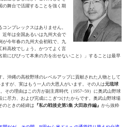
国の舞台で活躍することを強く期
るコンプレックスはありません。
、近年は全国あるいは九州大会で
例が今年春の九州大会初戦で、九
工科高校でしょう。かつてよく言
名前にびびって本来の力を出せないこと）」することは最早
す。沖縄の高校野球のレベルアップに貢献された人物として
）がいますが、実はもう一人の大恩人がいます。その人は
元琉球
。その理由はこの方が副主席時代（1957~59）に奥武山野球
設に尽力、および完成にこぎつけたからです。奥武山野球場
、そのときの経緯は
『私の戦後史第5集 大田政作編』
から抜粋
/20）は約2年間だが、その間、B円から米ドルへの通貨切り替えや台湾