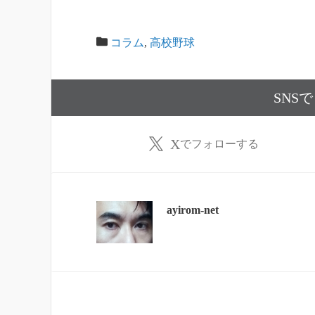
コラム
,
高校野球
SNS
X
でフォローする
ayirom-net