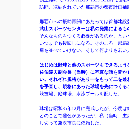
訪問、凍結されていた那覇市の都市計画補
那覇市への援助再開にあたっては首都建設
武山スポーツセンターは私の発案によるも
そんなものをつくる必要があるのか、とい
いつまでも後回しになる。そのころ、那覇
肩を並べていけない。そして何よりも若い
はじめは野球と他のスポーツもできるよう
佐伯達夫副会長（当時）に率直な話を聞か
い。それぞれ規格があり一をもって二を兼
を手直し、規格にあった球場を先につくる
競技場、庭球場、水泳プールを配した。
球場は昭和35年12月に完成したが、今度
とのことで難色があったが、私（当時、主
し切って兼次市長に依頼した。