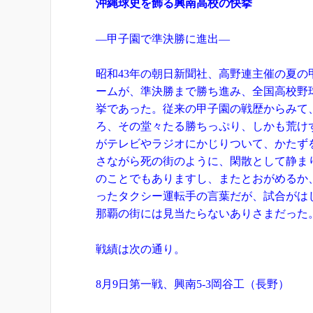
沖縄球史を飾る興南高校の快挙
―甲子園で準決勝に進出―
昭和43年の朝日新聞社、高野連主催の夏
ームが、準決勝まで勝ち進み、全国高校野
挙であった。従来の甲子園の戦歴からみて
ろ、その堂々たる勝ちっぷり、しかも荒け
がテレビやラジオにかじりついて、かたず
さながら死の街のように、閑散として静ま
のことでもありますし、またとおがめるか
ったタクシー運転手の言葉だが、試合がは
那覇の街には見当たらないありさまだった
戦績は次の通り。
8月9日第一戦、興南5-3岡谷工（長野）