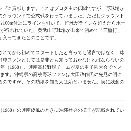
ップに貢献します。これはブログ主の伝聞ですが、野球場が
のグラウンドで公式戦を行っていました。ただしグラウンド
100m付近にラインを引いて、打球がラインを超えたらホー
合が行われていた、奥武山野球場が出来て初めて「三塁打」
が入ってきたとのことです。
されてから初めてスタートしたと言っても過言ではなく、球
野球ファンとしては是非とも知っておかなければならないの
3年（1968）、興南高校野球チームが夏の甲子園大会でベス
れます。沖縄県の高校野球ファンは大田政作氏の先見の明に
るのですが、その功績を知る人は殆どいません。実に残念の
（1968）の興南旋風のときに沖縄社会の様子が記載されてい