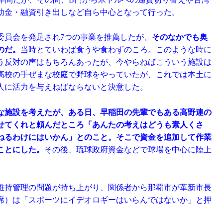
助金・融資引き出しなど自ら中心となって行った。
委員会を発足され7つの事業を推薦したが、
そのなかでも奥
のだ。
当時とていわば食うや食わずのころ。このような時に
う反対の声はもちろんあったが、今やらねばこういう施設は
高校の手ぜまな校庭で野球をやっていたが、これでは本土に
人に活力を与えねばならないと決意した。
な施設を考えたが、ある日、早稲田の先輩でもある高野連の
せてくれと頼んだところ「あんたの考えはどうも素人くさ
ねるわけにはいかん」とのこと。そこで資金を追加して作業
ことにした。
その後、琉球政府資金などで球場を中心に陸上
は維持管理の問題が持ち上がり、関係者から那覇市が革新市長
席）は「スポーツにイデオロギーはいらんではないか」と押