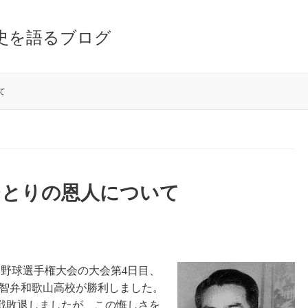
史を語るブログ
て
ひとりの恩人について
校野球選手権大会の大会第4日目、
で智弁和歌山高校が勝利しました。
戦敗退しましたが、この悔しさを