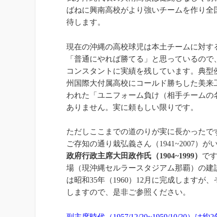
ばねに興南高校がより強いチームを作り全
待します。
現在の沖縄の高校球児は本土チームに対す
「普通にやれば勝てる」と思っているので
コンスタントに実績を残しています。典型
州国際大付属高校にコールド勝ちした美来
われた「ユニフォーム負け（相手チームの
ありません。実に頼もしい限りです。
ただしここまでの道のりが実に長かったで
ご存知の通り栽弘義さん（1941~2007
政府行政主席大田政作氏（1904~1999）
です
場（現沖縄セルラースタジアム那覇）の建
は昭和35年（1960）12月に完成しますが
しますので、是非ご参照ください。
副主席時代（1957/12/20~1959/10