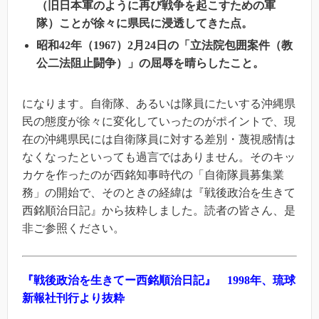
（旧日本軍のように再び戦争を起こすための軍
隊）ことが徐々に県民に浸透してきた点。
昭和42年（1967）2月24日の「立法院包囲案件（教
公二法阻止闘争）」の屈辱を晴らしたこと。
になります。自衛隊、あるいは隊員にたいする沖縄県
民の態度が徐々に変化していったのがポイントで、現
在の沖縄県民には自衛隊員に対する差別・蔑視感情は
なくなったといっても過言ではありません。そのキッ
カケを作ったのが西銘知事時代の「自衛隊員募集業
務」の開始で、そのときの経緯は『戦後政治を生きて
西銘順治日記』から抜粋しました。読者の皆さん、是
非ご参照ください。
『戦後政治を生きてー西銘順治日記』
1998
年、琉球
新報社刊行より抜粋