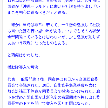
12月15日の一般質問。古堅実吉（共産）は、30年前に
西銘が「沖縄ヘラルド」に書いた社説を持ち出し「い
まこそ初心に返るべきだ」と迫る。
「確かに当時は非常に若くて、一生懸命勉強して社説
も書いたほろ苦い思い出がある。いまでもその内容が
全部間違っているとは思わないが、少し勉強が足りず
ああいう表現になったものもある」
と西銘はかわした。
機動隊導入で可決
代表･一般質問終了後、同案件は18日から企画総務委
員会で審議された。20日、自衛官募集業務費を含む一
般会計補正予算案が同委員会で採決にかけられた。廊
下を埋めた阻止団が迷彩色姿の右翼団体を押し出し委
員長室のドアを開けて突入を図り乱闘になった。