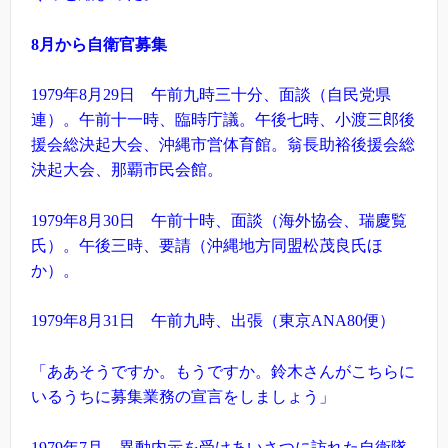
8
月から自衛官募集
1979年8月29日 午前九時三十分、面談（自民党県
連）。午前十一時、臨時庁議。午後七時、小渡三郎後
援会総決起大会、沖縄市営体育館。翁長助裕後援会総
決起大会、那覇市民会館。
1979年8月30日 午前十時、面談（海外協会、瑞慶覧
氏）。午後三時、要請（沖縄地方同盟松茂良氏ほ
か）。
1979年8月31日 午前九時、出張（東京ANA80便）
「ああそうですか。もうですか。鈴木さんがこちらに
いるうちに募集業務の宣言をしましょう」
1979年7月、異動内示を受けあいさつに訪れた自衛隊