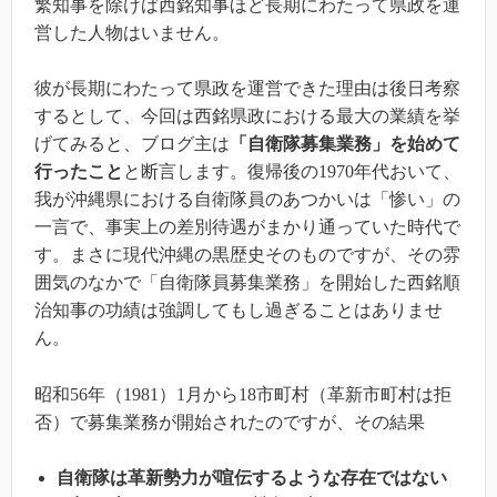
繁知事を除けば西銘知事ほど長期にわたって県政を運
営した人物はいません。
彼が長期にわたって県政を運営できた理由は後日考察
するとして、今回は西銘県政における最大の業績を挙
げてみると、ブログ主は
「自衛隊募集業務」を始めて
行ったこと
と断言します。復帰後の1970年代おいて、
我が沖縄県における自衛隊員のあつかいは「惨い」の
一言で、事実上の差別待遇がまかり通っていた時代で
す。まさに現代沖縄の黒歴史そのものですが、その雰
囲気のなかで「自衛隊員募集業務」を開始した西銘順
治知事の功績は強調してもし過ぎることはありませ
ん。
昭和56年（1981）1月から18市町村（革新市町村は拒
否）で募集業務が開始されたのですが、その結果
自衛隊は革新勢力が喧伝するような存在ではない