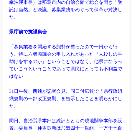
幸沖縄市長）は那覇市内の自治会館で総会を開き「受
託は当然」と決議。募集業務をめぐって保革が対決し
た。
県庁前で抗議集会
「募集業務を開始する態勢が整ったので一日から行
う。特に六者協議会の申し入れがあった『人殺しの手
助けをするのか』ということではなく、他県にならっ
ていこうということであって県民にとっても不利益で
はない」
31日午後、西銘が記者会見。同日付広報で「県行政組
織規則の一部改正規則」を告示したことを明らかにし
た。
同日、自治労県本部は総評とともの現地闘争本部を設
置。委員長・仲吉良新は加盟四十一単組、一万千七百