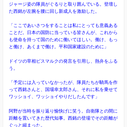
ジャージ姿の隊員がぐるりと取り囲んでいる。登壇し
た西銘が左腕を腰に回し新成人を激励した。
「ここであいさつをすることは私にとっても意義ある
ことだ。日本の国防に当っている皆さんが、これから
も使命を持って国のために働いてほしい。働け、もっ
と働け、あくまで働け。平和国家建設のために」
ドイツの宰相ビスマルクの発言を引用し、熱弁をふる
う。
「予定には入っていなかったが、隊員たちが騎馬を作
って西銘さんと、国場幸太郎さん、それに私を乗せて
ワッショイ、ワッショイやりだしたんです」
阿野が当時を振り返り愉快げに笑う。自衛隊との間に
距離を置いてきた歴代知事。西銘の登場でその距離が
ぐっと縮まった。