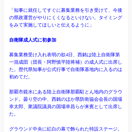
「知事に就任してすぐに募集業務を引き受けて、今後
の県政運営がやりにくくなるといけない。タイミング
をみて実施してほしいと伝えるように」
自衛隊成人式に初参加
募集業務受け入れ表明の欲4日、西銘は陸上自衛隊第
一混成団（団長・阿野慎平陸将補）の成人式に出席し
た。歴代県知事が公式行事で自衛隊基地内に入るのは
初めてだ。
那覇市鏡水にある陸上自衛隊那覇駐とん地内のグラウ
ンド。曇り空の中、西銘のほか県防衛協会会長の国場
幸太郎、衆議院議員の国場幸昌らが来賓として出席し
た。
グラウンド中央に紅白の幕で飾られた特設ステージ。