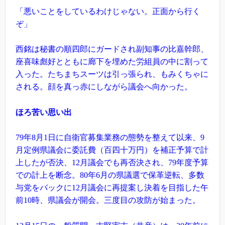
「悪いことをしているわけじゃない。正面から行く
ぞ」
西銘は秘書の順四郎にガードされ副知事の比嘉幹郎、
座喜味彪好とともに廊下を埋めた労組員の中に割って
入った。たちまちスーツは引っ張られ、もみくちゃに
される。顔を真っ赤にしながら議会へ向かった。
ほろ苦い思い出
79年8月1日に自衛官募集業務の態勢を整えて以来、9
月定例県議会に委託費（百四十万円）を補正予算で計
上したが否決、12月議会でも再否決され、79年度予算
での計上を断念。80年6月の県議選で保革逆転、多数
与党をバックに12月議会に再提案し決着を目指した午
前10時、県議会が開会。三度目の攻防が始まった。