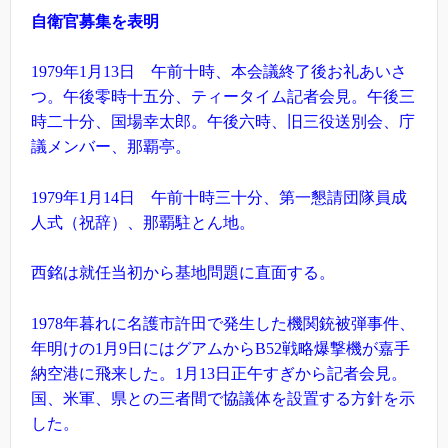
自衛官募集を表明
1979年1月13日 午前十時、本会議終了後お礼あいさ
つ。午後零時十五分、ティータイム記者会見。午後三
時二十分、国場幸太郎。午後六時、旧三役送別会、庁
議メンバー、那覇亭。
1979年1月14日 午前十時三十分、第一懇請団隊員成
人式（祝辞）、那覇駐とん地。
西銘は就任当初から基地問題に直面する。
1978年暮れに名護市許田で発生した機関銃被弾事件、
年明けの1月9日にはグアムからB52戦略爆撃機が嘉手
納空港に飛来した。1月13日正午すぎから記者会見。
国、米軍、県との三者間で協議体を設置する方針を示
した。