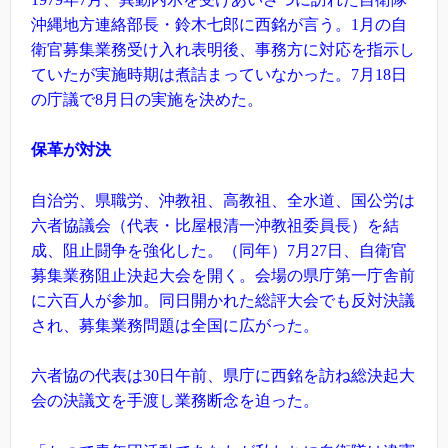
沖縄地方連絡部長・鈴木七郎に西銘が言う。1月の自
衛官募集業務受け入れ表明後、事務方に対応を指示し
ていたが実施時期は煮詰まっていなかった。7月18日
の庁議で8月日の実施を決めた。
保革が対決
自治労、県職労、沖教祖、高教祖、全水道、国公労は
六者協議会（代表・比屋根清一沖教祖委員長）を結
成、阻止闘争を強化した。（同年）7月27日、自衛官
募集業務阻止決起大会を開く。会場の県庁第一庁舎前
に六百人が参加。同日開かれた総評大会でも反対決議
され、募集業務問題は全国に広がった。
六者協の代表は30日午前、県庁に西銘を訪ね総決起大
会の決議文を手渡し業務断念を迫った。