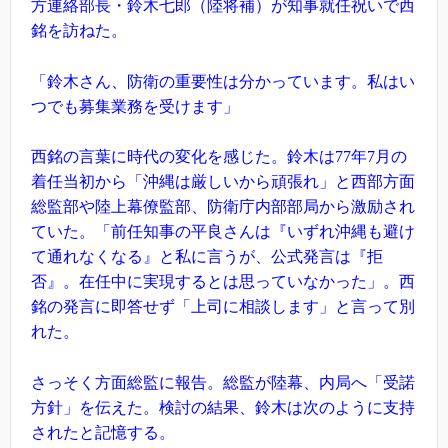
方連絡部長・鈴木七郎（陸将補）が知事就任祝いで西
銘を訪ねた。
「鈴木さん、防衛の重要性は分かっています。私はい
つでも募集業務を受けます」
西銘の言葉に時代の変化を感じた。鈴木は77年7月の
着任当初から「沖縄は厳しいから頑張れ」と西部方面
総監部や陸上幕僚監部、防衛庁内部部局から激励され
ていた。「前任知事の平良さんは『いずれ沖縄も避け
て通れなくなる』と私に言うが、公式発言は『拒
否』。在任中に実現するとは思っていなかった」。西
銘の発言に即答せず「上司に相談します」と言って別
れた。
さっそく方面総監に報告。総監が陸幕、内局へ「受諾
方針」を伝えた。検討の結果、鈴木は次のように支持
されたと記憶する。