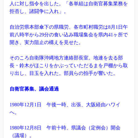
人に対し指令を出した。「各単組は自衛官募集業務を
拒否し、諸闘争に入れ」。
自治労県本部傘下の県職労、各市町村職労は8月1日午
前八時半から29分の食い込み職場集会を県内41ヶ所で
開き、実力阻止の構えを見せた。
そのころ自衛隊沖縄地方連絡部長室。地連を去る部
長・鈴木がほこりをかぶっていただるまを戸棚から取
り出し、目玉を入れた。部員らの拍手が響いた。
自衛官募集、議会通過
1980年12月1日 午後一時、出張、大阪経由ハワイ
へ。
1980年12月8日 午前十時、県議会（定例会）開会
（議場）。