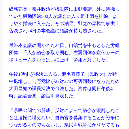
総務部長・嶺井政治が機動隊に出動要請。外に待機し
ていた機動隊約500人が議会に入り阻止団を排除。よ
うやく採決に入った。その結果、野党の棄権で事実上
否決され24日の本会議に結論が持ち越された。
最終本会議の開かれた24日、自治労を中心とした労組
団体二千人が議会を取り囲む。右翼団体が宣伝カーの
ボリュームをいっぱいに上げ、労組と対じした。
午後1時すぎ採決に入る。渡名喜藤子（民政ク）が途
中退場し、与野党比が22対22の可否同数になったため
大田昌知の議長採決で可決した。西銘は同日午後4
時、記者会見。談話を発表した。
「県民の間での賛成、反対によって議会が混乱したこ
とは遺憾に堪えない。自衛官を募集することが戦争に
つながるものでもないし、県民を戦争にかりたてるも