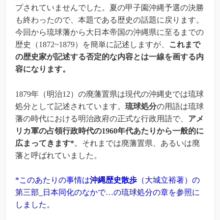
プされていませんでした。夏の甲子園沖縄予選の決勝
も終わったので、本題である歴史の話題に戻ります。
今回から琉球藩から大日本帝国の沖縄県に至るまでの
歴史（1872~1879）を簡単に記述しますが、
これまで
の歴史家が記述する否定的な内容とは一線を画する内
容になります。
1879年（明治12）の廃藩置県は現代の沖縄史では琉球
処分として記述されています。
琉球処分
の用語は琉球
藩の時代における明治政府の正式な行政用語で、
アメ
リカ軍の占領行政時代の1960年代あたりから一般的に
広まってきます*
。それまでは廃藩置県、あるいは廃
藩と呼ばれていました。
*このあたりの事情は
沖縄歴史散歩
（大城立裕著）の
第三部_日本同化のなかで…の琉球処分の章を参照に
しました。