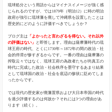
琉球処分という用語からはマイナスイメージが強く感
じられるのですが、では1879年（明治12）に時の明治
政府が強引に琉球藩を廃して沖縄県を設置したことは
歴史的にどのように評価すべきでしょうか？
ブログ主は
「よかったと言わざるを得ない。それ以外
の評価はない」
と即答します。理由は薩摩藩時代の琉
球王府の時代、とくに1730年～1872年の間の政治・社
会的停滞が惨すぎるからです。一番の理由は薩摩藩の
搾取云々ではなく、琉球王府の為政者たちが尚真王の
時代に完成した政治・社会秩序を墨守するあまり結果
として琉球国の政治・社会を底辺の惨状に貶めてしま
ったからです。
では現代の歴史家が廃藩置県および大日本帝国の時代
を過少評価するのは何故か？それには3つの理由があ
ります（続く）。